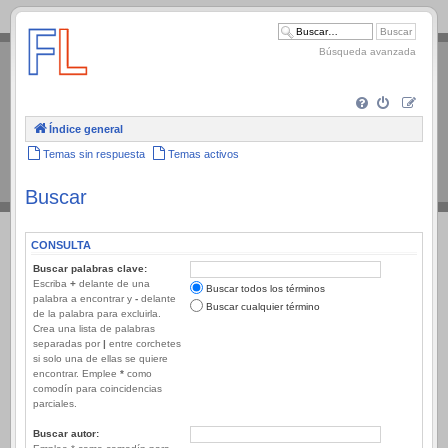
.
Búsqueda avanzada
Índice general
Temas sin respuesta
Temas activos
Buscar
CONSULTA
Buscar palabras clave:
Escriba
+
delante de una
Buscar todos los términos
palabra a encontrar y
-
delante
Buscar cualquier término
de la palabra para excluirla.
Crea una lista de palabras
separadas por
|
entre corchetes
si solo una de ellas se quiere
encontrar. Emplee
*
como
comodín para coincidencias
parciales.
Buscar autor: