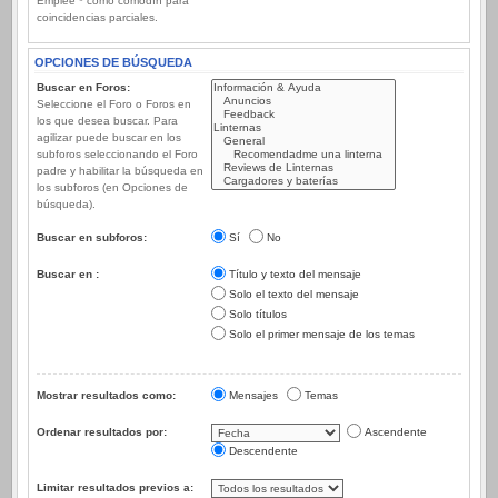
Emplee * como comodín para
coincidencias parciales.
OPCIONES DE BÚSQUEDA
Buscar en Foros:
Seleccione el Foro o Foros en
los que desea buscar. Para
agilizar puede buscar en los
subforos seleccionando el Foro
padre y habilitar la búsqueda en
los subforos (en Opciones de
búsqueda).
Buscar en subforos:
Sí
No
Buscar en :
Título y texto del mensaje
Solo el texto del mensaje
Solo títulos
Solo el primer mensaje de los temas
Mostrar resultados como:
Mensajes
Temas
Ordenar resultados por:
Ascendente
Descendente
Limitar resultados previos a: