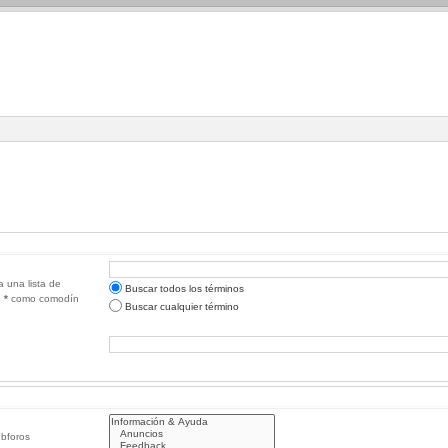
a una lista de
Buscar todos los términos
e
*
como comodín
Buscar cualquier término
ubforos