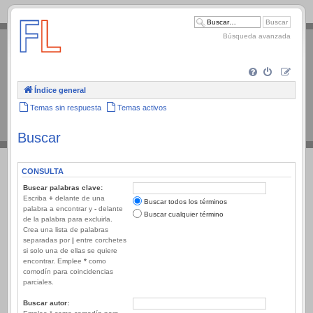
.
Búsqueda avanzada
Índice general
Temas sin respuesta
Temas activos
Buscar
CONSULTA
Buscar palabras clave:
Escriba
+
delante de una
Buscar todos los términos
palabra a encontrar y
-
delante
Buscar cualquier término
de la palabra para excluirla.
Crea una lista de palabras
separadas por
|
entre corchetes
si solo una de ellas se quiere
encontrar. Emplee
*
como
comodín para coincidencias
parciales.
Buscar autor: