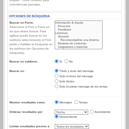
Emplee * como comodín para
coincidencias parciales.
OPCIONES DE BÚSQUEDA
Buscar en Foros:
Seleccione el Foro o Foros en
los que desea buscar. Para
agilizar puede buscar en los
subforos seleccionando el Foro
padre y habilitar la búsqueda en
los subforos (en Opciones de
búsqueda).
Buscar en subforos:
Sí
No
Buscar en :
Título y texto del mensaje
Solo el texto del mensaje
Solo títulos
Solo el primer mensaje de los temas
Mostrar resultados como:
Mensajes
Temas
Ordenar resultados por:
Ascendente
Descendente
Limitar resultados previos a: