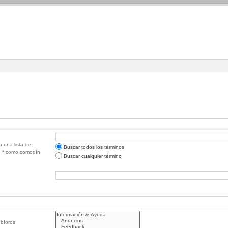
a una lista de
Buscar todos los términos
e
*
como comodín
Buscar cualquier término
ubforos