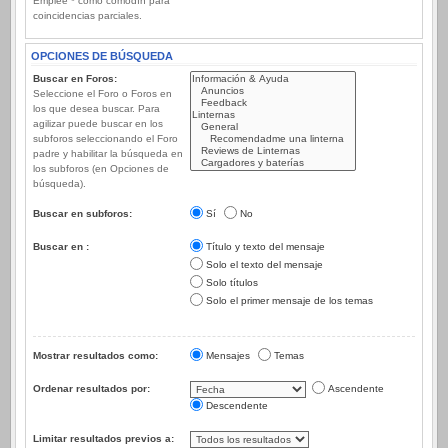
Emplee * como comodín para
coincidencias parciales.
OPCIONES DE BÚSQUEDA
Buscar en Foros:
Seleccione el Foro o Foros en
los que desea buscar. Para
agilizar puede buscar en los
subforos seleccionando el Foro
padre y habilitar la búsqueda en
los subforos (en Opciones de
búsqueda).
Buscar en subforos:
Sí
No
Buscar en :
Título y texto del mensaje
Solo el texto del mensaje
Solo títulos
Solo el primer mensaje de los temas
Mostrar resultados como:
Mensajes
Temas
Ordenar resultados por:
Ascendente
Descendente
Limitar resultados previos a: