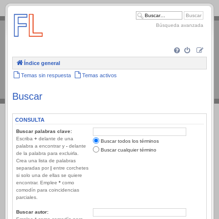
.
Búsqueda avanzada
Índice general
Temas sin respuesta
Temas activos
Buscar
CONSULTA
Buscar palabras clave:
Escriba
+
delante de una
Buscar todos los términos
palabra a encontrar y
-
delante
Buscar cualquier término
de la palabra para excluirla.
Crea una lista de palabras
separadas por
|
entre corchetes
si solo una de ellas se quiere
encontrar. Emplee
*
como
comodín para coincidencias
parciales.
Buscar autor: