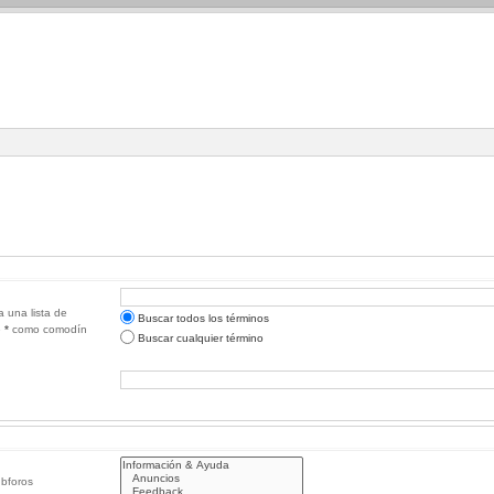
a una lista de
Buscar todos los términos
e
*
como comodín
Buscar cualquier término
ubforos