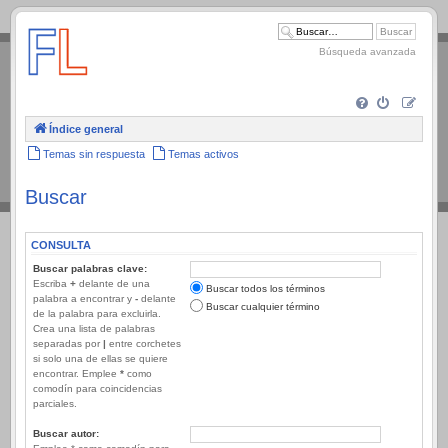
.
Búsqueda avanzada
Índice general
Temas sin respuesta
Temas activos
Buscar
CONSULTA
Buscar palabras clave:
Escriba
+
delante de una
Buscar todos los términos
palabra a encontrar y
-
delante
Buscar cualquier término
de la palabra para excluirla.
Crea una lista de palabras
separadas por
|
entre corchetes
si solo una de ellas se quiere
encontrar. Emplee
*
como
comodín para coincidencias
parciales.
Buscar autor: