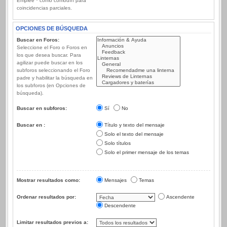
Emplee * como comodín para
coincidencias parciales.
OPCIONES DE BÚSQUEDA
Buscar en Foros:
Seleccione el Foro o Foros en
los que desea buscar. Para
agilizar puede buscar en los
subforos seleccionando el Foro
padre y habilitar la búsqueda en
los subforos (en Opciones de
búsqueda).
Buscar en subforos:
Sí
No
Buscar en :
Título y texto del mensaje
Solo el texto del mensaje
Solo títulos
Solo el primer mensaje de los temas
Mostrar resultados como:
Mensajes
Temas
Ordenar resultados por:
Ascendente
Descendente
Limitar resultados previos a: