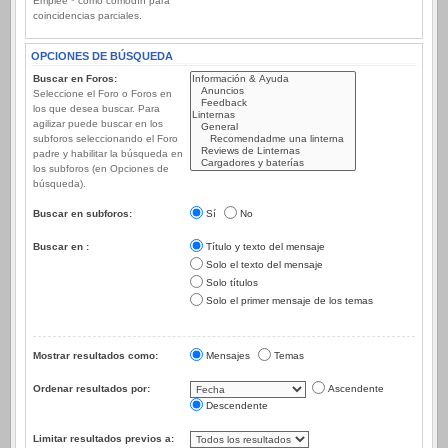
Emplee * como comodín para
coincidencias parciales.
OPCIONES DE BÚSQUEDA
Buscar en Foros:
Seleccione el Foro o Foros en
los que desea buscar. Para
agilizar puede buscar en los
subforos seleccionando el Foro
padre y habilitar la búsqueda en
los subforos (en Opciones de
búsqueda).
Buscar en subforos:
Sí
No
Buscar en :
Título y texto del mensaje
Solo el texto del mensaje
Solo títulos
Solo el primer mensaje de los temas
Mostrar resultados como:
Mensajes
Temas
Ordenar resultados por:
Ascendente
Descendente
Limitar resultados previos a: