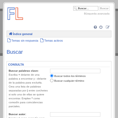
.
Búsqueda avanzada
Índice general
Temas sin respuesta
Temas activos
Buscar
CONSULTA
Buscar palabras clave:
Escriba
+
delante de una
Buscar todos los términos
palabra a encontrar y
-
delante
Buscar cualquier término
de la palabra para excluirla.
Crea una lista de palabras
separadas por
|
entre corchetes
si solo una de ellas se quiere
encontrar. Emplee
*
como
comodín para coincidencias
parciales.
Buscar autor: