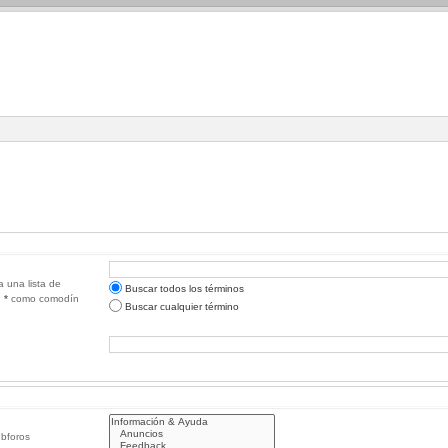
a una lista de
Buscar todos los términos
e
*
como comodín
Buscar cualquier término
ubforos