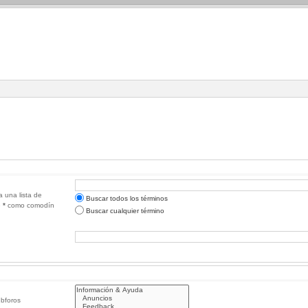
a una lista de
Buscar todos los términos
e
*
como comodín
Buscar cualquier término
ubforos