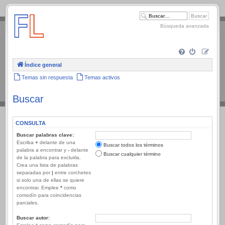
.
Búsqueda avanzada
Índice general
Temas sin respuesta
Temas activos
Buscar
CONSULTA
Buscar palabras clave:
Escriba
+
delante de una
Buscar todos los términos
palabra a encontrar y
-
delante
Buscar cualquier término
de la palabra para excluirla.
Crea una lista de palabras
separadas por
|
entre corchetes
si solo una de ellas se quiere
encontrar. Emplee
*
como
comodín para coincidencias
parciales.
Buscar autor: