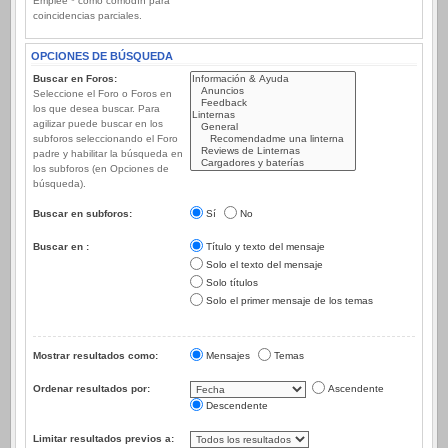
Emplee * como comodín para
coincidencias parciales.
OPCIONES DE BÚSQUEDA
Buscar en Foros:
Seleccione el Foro o Foros en
los que desea buscar. Para
agilizar puede buscar en los
subforos seleccionando el Foro
padre y habilitar la búsqueda en
los subforos (en Opciones de
búsqueda).
Buscar en subforos:
Sí
No
Buscar en :
Título y texto del mensaje
Solo el texto del mensaje
Solo títulos
Solo el primer mensaje de los temas
Mostrar resultados como:
Mensajes
Temas
Ordenar resultados por:
Ascendente
Descendente
Limitar resultados previos a: