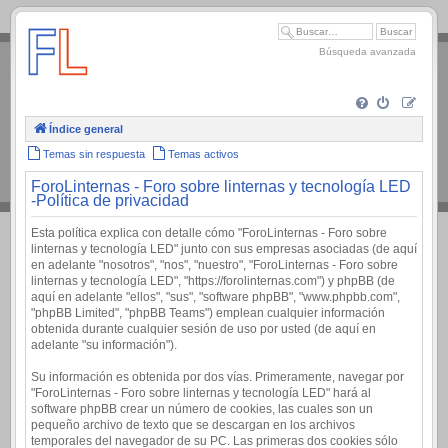
.
Búsqueda avanzada
Índice general
Temas sin respuesta
Temas activos
ForoLinternas - Foro sobre linternas y tecnología LED
-Política de privacidad
Esta política explica con detalle cómo "ForoLinternas - Foro sobre
linternas y tecnología LED" junto con sus empresas asociadas (de aquí
en adelante "nosotros", "nos", "nuestro", "ForoLinternas - Foro sobre
linternas y tecnología LED", "https://forolinternas.com") y phpBB (de
aquí en adelante "ellos", "sus", "software phpBB", "www.phpbb.com",
"phpBB Limited", "phpBB Teams") emplean cualquier información
obtenida durante cualquier sesión de uso por usted (de aquí en
adelante "su información").
Su información es obtenida por dos vías. Primeramente, navegar por
"ForoLinternas - Foro sobre linternas y tecnología LED" hará al
software phpBB crear un número de cookies, las cuales son un
pequeño archivo de texto que se descargan en los archivos
temporales del navegador de su PC. Las primeras dos cookies sólo