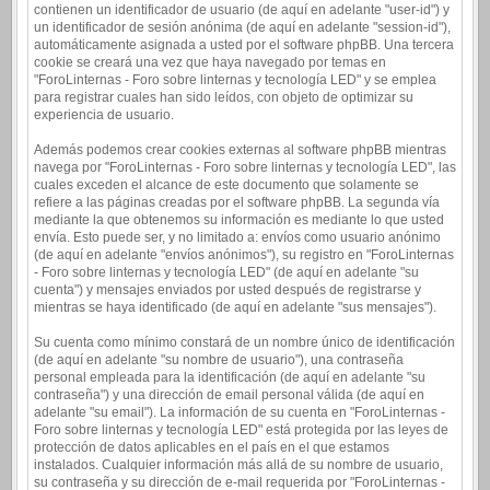
contienen un identificador de usuario (de aquí en adelante "user-id") y
un identificador de sesión anónima (de aquí en adelante "session-id"),
automáticamente asignada a usted por el software phpBB. Una tercera
cookie se creará una vez que haya navegado por temas en
"ForoLinternas - Foro sobre linternas y tecnología LED" y se emplea
para registrar cuales han sido leídos, con objeto de optimizar su
experiencia de usuario.
Además podemos crear cookies externas al software phpBB mientras
navega por "ForoLinternas - Foro sobre linternas y tecnología LED", las
cuales exceden el alcance de este documento que solamente se
refiere a las páginas creadas por el software phpBB. La segunda vía
mediante la que obtenemos su información es mediante lo que usted
envía. Esto puede ser, y no limitado a: envíos como usuario anónimo
(de aquí en adelante "envíos anónimos"), su registro en "ForoLinternas
- Foro sobre linternas y tecnología LED" (de aquí en adelante "su
cuenta") y mensajes enviados por usted después de registrarse y
mientras se haya identificado (de aquí en adelante "sus mensajes").
Su cuenta como mínimo constará de un nombre único de identificación
(de aquí en adelante "su nombre de usuario"), una contraseña
personal empleada para la identificación (de aquí en adelante "su
contraseña") y una dirección de email personal válida (de aquí en
adelante "su email"). La información de su cuenta en "ForoLinternas -
Foro sobre linternas y tecnología LED" está protegida por las leyes de
protección de datos aplicables en el país en el que estamos
instalados. Cualquier información más allá de su nombre de usuario,
su contraseña y su dirección de e-mail requerida por "ForoLinternas -