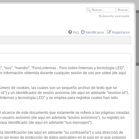
Búsqueda avanzada
Identificarse
Registrarse
FAQ
 "nos", "nuestro", "ForoLinternas - Foro sobre linternas y tecnología LED",
er información obtenida durante cualquier sesión de uso por usted (de aquí
número de cookies, las cuales son un pequeño archivo de texto que se
d") y un identificador de sesión anónima (de aquí en adelante "session-id"),
nternas y tecnología LED" y se emplea para registrar cuales han sido
l alcance de este documento que solamente se refiere a las páginas creadas
o usuario anónimo (de aquí en adelante "envíos anónimos"), su registro en
haya identificado (de aquí en adelante "sus mensajes").
 identificación (de aquí en adelante "su contraseña") y una dirección de
or las leyes de protección de datos aplicables en el país en el que estamos