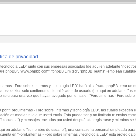
tica de privacidad
y tecnología LED" junto con sus empresas asociadas (de aquí en adelante "nosotros",
software phpBB", "www.phpbb.com", "phpBB Limited", "phpBB Teams") emplean cualqui
nternas - Foro sobre linternas y tecnología LED" hará al software phpBB crear un 
os cookies sólo contienen un identificador de usuario (de aquí en adelante "user-i
 se creará una vez que haya navegado por temas en "ForoLinternas - Foro sobre li
or "ForoLinternas - Foro sobre linternas y tecnología LED", las cuales exceden e
ción es mediante lo que usted envía. Esto puede ser, y no limitado a: envíos com
 "su cuenta") y mensajes enviados por usted después de registrarse y mientras se 
uí en adelante "su nombre de usuario"), una contraseña personal empleada para la
 cuenta en "ForoLinternas - Foro sobre linternas y tecnología LED" está protegida p