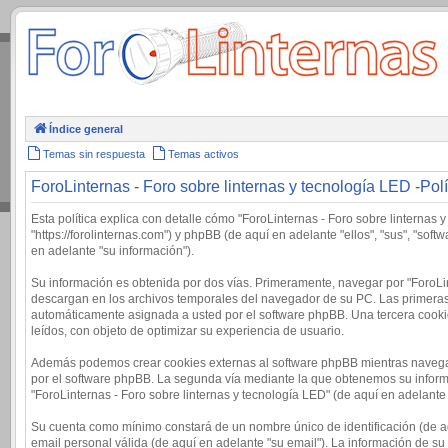
.
Índice general
Temas sin respuesta
Temas activos
ForoLinternas - Foro sobre linternas y tecnología LED -Polí
Esta política explica con detalle cómo "ForoLinternas - Foro sobre linternas 
"https://forolinternas.com") y phpBB (de aquí en adelante "ellos", "sus", "
en adelante "su información").
Su información es obtenida por dos vías. Primeramente, navegar por "ForoLi
descargan en los archivos temporales del navegador de su PC. Las primeras d
automáticamente asignada a usted por el software phpBB. Una tercera cookie
leídos, con objeto de optimizar su experiencia de usuario.
Además podemos crear cookies externas al software phpBB mientras navega p
por el software phpBB. La segunda vía mediante la que obtenemos su informa
"ForoLinternas - Foro sobre linternas y tecnología LED" (de aquí en adelante
Su cuenta como mínimo constará de un nombre único de identificación (de aq
email personal válida (de aquí en adelante "su email"). La información de su