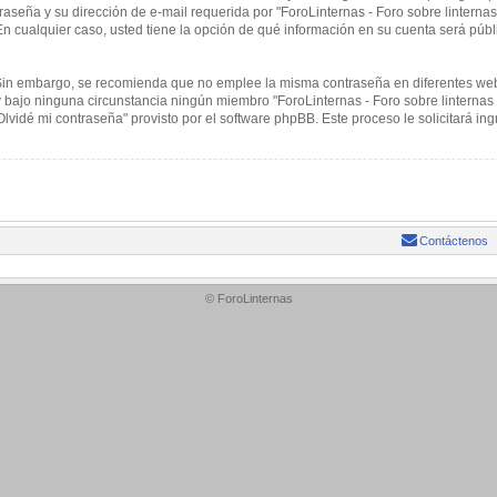
aseña y su dirección de e-mail requerida por "ForoLinternas - Foro sobre linternas 
. En cualquier caso, usted tiene la opción de qué información en su cuenta será púb
. Sin embargo, se recomienda que no emplee la misma contraseña en diferentes web
 bajo ninguna circunstancia ningún miembro "ForoLinternas - Foro sobre linternas 
"Olvidé mi contraseña" provisto por el software phpBB. Este proceso le solicitará 
Contáctenos
© ForoLinternas