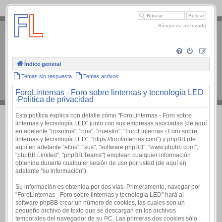
.
Búsqueda avanzada
Índice general
Temas sin respuesta
Temas activos
ForoLinternas - Foro sobre linternas y tecnología LED
-Política de privacidad
Esta política explica con detalle cómo "ForoLinternas - Foro sobre
linternas y tecnología LED" junto con sus empresas asociadas (de aquí
en adelante "nosotros", "nos", "nuestro", "ForoLinternas - Foro sobre
linternas y tecnología LED", "https://forolinternas.com") y phpBB (de
aquí en adelante "ellos", "sus", "software phpBB", "www.phpbb.com",
"phpBB Limited", "phpBB Teams") emplean cualquier información
obtenida durante cualquier sesión de uso por usted (de aquí en
adelante "su información").
Su información es obtenida por dos vías. Primeramente, navegar por
"ForoLinternas - Foro sobre linternas y tecnología LED" hará al
software phpBB crear un número de cookies, las cuales son un
pequeño archivo de texto que se descargan en los archivos
temporales del navegador de su PC. Las primeras dos cookies sólo