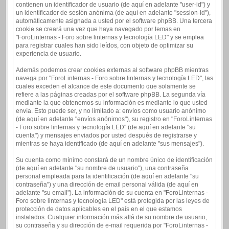
contienen un identificador de usuario (de aquí en adelante "user-id") y
un identificador de sesión anónima (de aquí en adelante "session-id"),
automáticamente asignada a usted por el software phpBB. Una tercera
cookie se creará una vez que haya navegado por temas en
"ForoLinternas - Foro sobre linternas y tecnología LED" y se emplea
para registrar cuales han sido leídos, con objeto de optimizar su
experiencia de usuario.
Además podemos crear cookies externas al software phpBB mientras
navega por "ForoLinternas - Foro sobre linternas y tecnología LED", las
cuales exceden el alcance de este documento que solamente se
refiere a las páginas creadas por el software phpBB. La segunda vía
mediante la que obtenemos su información es mediante lo que usted
envía. Esto puede ser, y no limitado a: envíos como usuario anónimo
(de aquí en adelante "envíos anónimos"), su registro en "ForoLinternas
- Foro sobre linternas y tecnología LED" (de aquí en adelante "su
cuenta") y mensajes enviados por usted después de registrarse y
mientras se haya identificado (de aquí en adelante "sus mensajes").
Su cuenta como mínimo constará de un nombre único de identificación
(de aquí en adelante "su nombre de usuario"), una contraseña
personal empleada para la identificación (de aquí en adelante "su
contraseña") y una dirección de email personal válida (de aquí en
adelante "su email"). La información de su cuenta en "ForoLinternas -
Foro sobre linternas y tecnología LED" está protegida por las leyes de
protección de datos aplicables en el país en el que estamos
instalados. Cualquier información más allá de su nombre de usuario,
su contraseña y su dirección de e-mail requerida por "ForoLinternas -