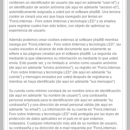
contienen un identificador de usuario (de aquí en adelante "user-id") y
un identificador de sesión anónima (de aquí en adelante "session-id"),
automáticamente asignada a usted por el software phpBB. Una tercera
cookie se creará una vez que haya navegado por temas en
"ForoLinternas - Foro sobre linternas y tecnología LED" y se emplea
para registrar cuales han sido leídos, con objeto de optimizar su
experiencia de usuario.
Además podemos crear cookies externas al software phpBB mientras
navega por "ForoLinternas - Foro sobre linternas y tecnología LED", las
cuales exceden el alcance de este documento que solamente se
refiere a las páginas creadas por el software phpBB. La segunda vía
mediante la que obtenemos su información es mediante lo que usted
envía. Esto puede ser, y no limitado a: envíos como usuario anónimo
(de aquí en adelante "envíos anónimos"), su registro en "ForoLinternas
- Foro sobre linternas y tecnología LED" (de aquí en adelante "su
cuenta") y mensajes enviados por usted después de registrarse y
mientras se haya identificado (de aquí en adelante "sus mensajes").
Su cuenta como mínimo constará de un nombre único de identificación
(de aquí en adelante "su nombre de usuario"), una contraseña
personal empleada para la identificación (de aquí en adelante "su
contraseña") y una dirección de email personal válida (de aquí en
adelante "su email"). La información de su cuenta en "ForoLinternas -
Foro sobre linternas y tecnología LED" está protegida por las leyes de
protección de datos aplicables en el país en el que estamos
instalados. Cualquier información más allá de su nombre de usuario,
su contraseña y su dirección de e-mail requerida por "ForoLinternas -