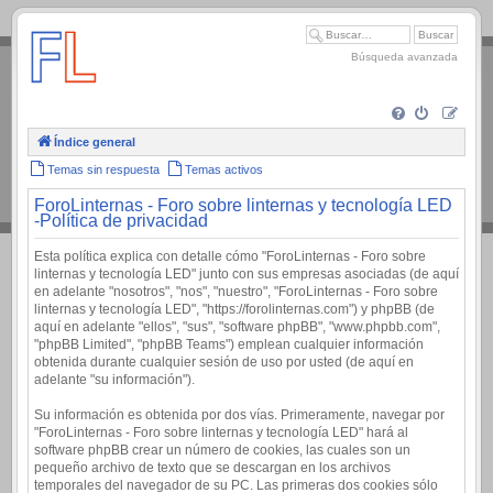
.
Búsqueda avanzada
Índice general
Temas sin respuesta
Temas activos
ForoLinternas - Foro sobre linternas y tecnología LED
-Política de privacidad
Esta política explica con detalle cómo "ForoLinternas - Foro sobre
linternas y tecnología LED" junto con sus empresas asociadas (de aquí
en adelante "nosotros", "nos", "nuestro", "ForoLinternas - Foro sobre
linternas y tecnología LED", "https://forolinternas.com") y phpBB (de
aquí en adelante "ellos", "sus", "software phpBB", "www.phpbb.com",
"phpBB Limited", "phpBB Teams") emplean cualquier información
obtenida durante cualquier sesión de uso por usted (de aquí en
adelante "su información").
Su información es obtenida por dos vías. Primeramente, navegar por
"ForoLinternas - Foro sobre linternas y tecnología LED" hará al
software phpBB crear un número de cookies, las cuales son un
pequeño archivo de texto que se descargan en los archivos
temporales del navegador de su PC. Las primeras dos cookies sólo