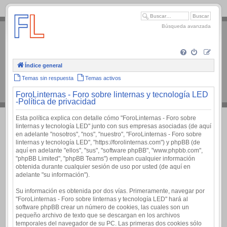
.
Búsqueda avanzada
Índice general
Temas sin respuesta
Temas activos
ForoLinternas - Foro sobre linternas y tecnología LED
-Política de privacidad
Esta política explica con detalle cómo "ForoLinternas - Foro sobre
linternas y tecnología LED" junto con sus empresas asociadas (de aquí
en adelante "nosotros", "nos", "nuestro", "ForoLinternas - Foro sobre
linternas y tecnología LED", "https://forolinternas.com") y phpBB (de
aquí en adelante "ellos", "sus", "software phpBB", "www.phpbb.com",
"phpBB Limited", "phpBB Teams") emplean cualquier información
obtenida durante cualquier sesión de uso por usted (de aquí en
adelante "su información").
Su información es obtenida por dos vías. Primeramente, navegar por
"ForoLinternas - Foro sobre linternas y tecnología LED" hará al
software phpBB crear un número de cookies, las cuales son un
pequeño archivo de texto que se descargan en los archivos
temporales del navegador de su PC. Las primeras dos cookies sólo