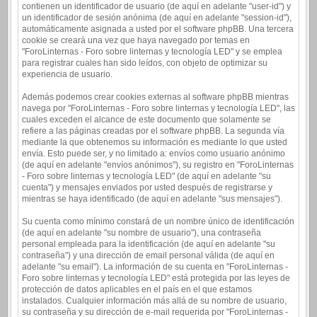
contienen un identificador de usuario (de aquí en adelante "user-id") y
un identificador de sesión anónima (de aquí en adelante "session-id"),
automáticamente asignada a usted por el software phpBB. Una tercera
cookie se creará una vez que haya navegado por temas en
"ForoLinternas - Foro sobre linternas y tecnología LED" y se emplea
para registrar cuales han sido leídos, con objeto de optimizar su
experiencia de usuario.
Además podemos crear cookies externas al software phpBB mientras
navega por "ForoLinternas - Foro sobre linternas y tecnología LED", las
cuales exceden el alcance de este documento que solamente se
refiere a las páginas creadas por el software phpBB. La segunda vía
mediante la que obtenemos su información es mediante lo que usted
envía. Esto puede ser, y no limitado a: envíos como usuario anónimo
(de aquí en adelante "envíos anónimos"), su registro en "ForoLinternas
- Foro sobre linternas y tecnología LED" (de aquí en adelante "su
cuenta") y mensajes enviados por usted después de registrarse y
mientras se haya identificado (de aquí en adelante "sus mensajes").
Su cuenta como mínimo constará de un nombre único de identificación
(de aquí en adelante "su nombre de usuario"), una contraseña
personal empleada para la identificación (de aquí en adelante "su
contraseña") y una dirección de email personal válida (de aquí en
adelante "su email"). La información de su cuenta en "ForoLinternas -
Foro sobre linternas y tecnología LED" está protegida por las leyes de
protección de datos aplicables en el país en el que estamos
instalados. Cualquier información más allá de su nombre de usuario,
su contraseña y su dirección de e-mail requerida por "ForoLinternas -