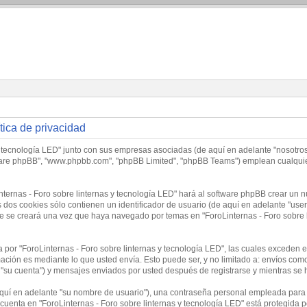
tica de privacidad
y tecnología LED" junto con sus empresas asociadas (de aquí en adelante "nosotros",
software phpBB", "www.phpbb.com", "phpBB Limited", "phpBB Teams") emplean cualqui
nternas - Foro sobre linternas y tecnología LED" hará al software phpBB crear un 
os cookies sólo contienen un identificador de usuario (de aquí en adelante "user-i
 se creará una vez que haya navegado por temas en "ForoLinternas - Foro sobre li
or "ForoLinternas - Foro sobre linternas y tecnología LED", las cuales exceden e
ción es mediante lo que usted envía. Esto puede ser, y no limitado a: envíos com
 "su cuenta") y mensajes enviados por usted después de registrarse y mientras se 
uí en adelante "su nombre de usuario"), una contraseña personal empleada para la
 cuenta en "ForoLinternas - Foro sobre linternas y tecnología LED" está protegida p