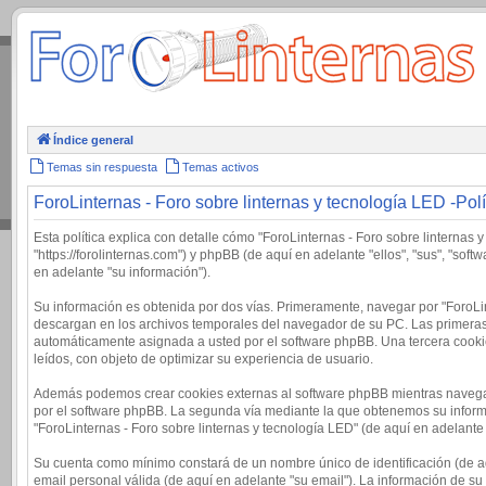
.
Índice general
Temas sin respuesta
Temas activos
ForoLinternas - Foro sobre linternas y tecnología LED -Polí
Esta política explica con detalle cómo "ForoLinternas - Foro sobre linternas 
"https://forolinternas.com") y phpBB (de aquí en adelante "ellos", "sus", "
en adelante "su información").
Su información es obtenida por dos vías. Primeramente, navegar por "ForoLi
descargan en los archivos temporales del navegador de su PC. Las primeras d
automáticamente asignada a usted por el software phpBB. Una tercera cookie
leídos, con objeto de optimizar su experiencia de usuario.
Además podemos crear cookies externas al software phpBB mientras navega p
por el software phpBB. La segunda vía mediante la que obtenemos su informa
"ForoLinternas - Foro sobre linternas y tecnología LED" (de aquí en adelante
Su cuenta como mínimo constará de un nombre único de identificación (de aq
email personal válida (de aquí en adelante "su email"). La información de su