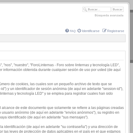
Búsqueda avanzada
Identificarse
Registrarse
FAQ
 "nos", "nuestro", "ForoLinternas - Foro sobre linternas y tecnología LED",
er información obtenida durante cualquier sesión de uso por usted (de aquí
número de cookies, las cuales son un pequeño archivo de texto que se
d") y un identificador de sesión anónima (de aquí en adelante "session-id"),
nternas y tecnología LED" y se emplea para registrar cuales han sido
l alcance de este documento que solamente se refiere a las páginas creadas
o usuario anónimo (de aquí en adelante "envíos anónimos"), su registro en
haya identificado (de aquí en adelante "sus mensajes").
 identificación (de aquí en adelante "su contraseña") y una dirección de
or las leyes de protección de datos aplicables en el país en el que estamos