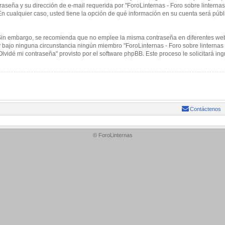
aseña y su dirección de e-mail requerida por "ForoLinternas - Foro sobre linternas 
. En cualquier caso, usted tiene la opción de qué información en su cuenta será púb
. Sin embargo, se recomienda que no emplee la misma contraseña en diferentes web
 bajo ninguna circunstancia ningún miembro "ForoLinternas - Foro sobre linternas 
"Olvidé mi contraseña" provisto por el software phpBB. Este proceso le solicitará 
Contáctenos
© ForoLinternas