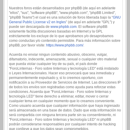
Nuestros foros están desarrollados por phpBB (de aquí en adelante
"ellos", "sus", "software phpBB", "www.phpbb.com", "phpBB Limited",
"phpBB Teams") el cual es una solución de foros liberada bajo la “
GNU
General Public License v2 en Ingles
” (de aquí en adelante "GPL") y
puede ser descargada de
www.phpbb.com
. El software phpBB
solamente facilita discusiones basadas en Internet y la GPL
estrictamente los excluye de lo que aprobamos y/o desaprobamos
como conductas y/o contenido permisible. Para más información sobre
phpBB, por favor visite:
https://www.phpbb.com/
.
Acuerda no enviar ningun contenido abusivo, obsceno, vulgar,
difamatorio, indecente, amenazante, sexual o cualquier otro material
que pueda violar cualquier ley de su país, el país donde
"ForoLinternas - Foro sobre linternas y tecnología LED" está instalado
o Leyes Internacionales. Hacer eso provocará que sea inmediata y
permanentemente expulsado y, si lo creemos oportuno, con
notificación a su Proveedor de Servicios de Internet. Las direcciones IP
de todos los envíos son registradas como ayuda para reforzar estas
condiciones. Acuerda que "ForoLinternas - Foro sobre linternas y
tecnología LED" tiene derecho a eliminar, editar, mover o cerrar
cualquier tema en cualquier momento que lo creamos conveniente.
Como usuario acuerda que cualquier información que haya ingresado
será almacenada en una base de datos. Dado que esta información no
será compartida con ninguna tercera parte sin su consentimiento, ni
"ForoLinternas - Foro sobre linternas y tecnología LED" ni phpBB
podrán considerarse responsables por cualquier intento de hacking
que conlleve a que los datos sean comprometidos.