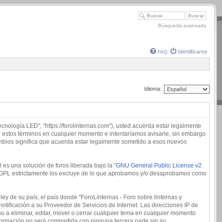
Búsqueda avanzada
Identificarse
FAQ
Idioma:
tecnología LED", "https://forolinternas.com"), usted acuerda estar legalmente
ar estos términos en cualquier momento e intentaríamos avisarle, sin embargo
ambios significa que acuerda estar legalmente sometido a esos nuevos
es una solución de foros liberada bajo la “
GNU General Public License v2
 la GPL estrictamente los excluye de lo que aprobamos y/o desaprobamos como
ey de su país, el país donde "ForoLinternas - Foro sobre linternas y
tificación a su Proveedor de Servicios de Internet. Las direcciones IP de
o a eliminar, editar, mover o cerrar cualquier tema en cualquier momento
rmación no será compartida con ninguna tercera parte sin su