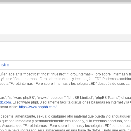
istro
í en adelante "nosotros", "nos", "nuestro", "ForoLinternas - Foro sobre linternas y 
tre y/o use "ForoLinternas - Foro sobre linternas y tecnología LED". Podemos cambi
trado a "ForoLinternas - Foro sobre linternas y tecnología LED" después de esos c
"sus", "software phpBB", "www.phpbb.com", "phpBB Limited", "phpBB Teams") el cual 
bb.com
. El software phpBB solamente facilita discusiones basadas en Internet y
avor visite:
https://www.phpbb.com/
.
decente, amenazante, sexual o cualquier otro material que pueda violar cualquier l
 que sea inmediata y permanentemente expulsado y, si lo creemos oportuno, con no
. Acuerda que "ForoLinternas - Foro sobre linternas y tecnología LED" tiene derech
ón que haya ingresado será almacenada en una base de datos. Dado que esta info