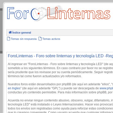
.
Índice general
Temas sin respuesta
Temas activos
ForoLinternas - Foro sobre linternas y tecnología LED -Reg
Al ingresar en "ForoLinternas - Foro sobre linternas y tecnología LED" (de aqu
sometido a los siguientes términos. En caso contrario por favor no se regis
sería prudente que los revisase por su cuenta periódicamente. Seguir regis
términos tal como fueron actualizados y/o reformados.
Nuestros foros están desarrollados por phpBB (de aquí en adelante "ellos", 
en Ingles
” (de aquí en adelante "GPL") y puede ser descargada de
www.php
conductas y/o contenido permisible. Para más información sobre phpBB, por f
Acuerda no enviar ningun contenido abusivo, obsceno, vulgar, difamatorio, in
tecnología LED" está instalado o Leyes Internacionales. Hacer eso provocará
todos los envíos son registradas como ayuda para reforzar estas condiciones
que lo creamos conveniente. Como usuario acuerda que cualquier informaci