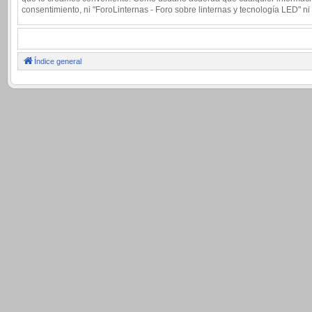
consentimiento, ni "ForoLinternas - Foro sobre linternas y tecnología LED"
Índice general
.