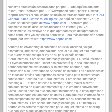
Nuestros foros están desarrollados por phpBB (de aquí en adelante
"ellos", "sus", "software phpBB", "www.phpbb.com", "phpBB Limited",
"phpBB Teams") el cual es una solución de foros liberada bajo la “
GNU
General Public License v2 en Ingles
” (de aquí en adelante "GPL") y
puede ser descargada de
www.phpbb.com
. El software phpBB
solamente facilita discusiones basadas en Internet y la GPL
estrictamente los excluye de lo que aprobamos y/o desaprobamos
como conductas y/o contenido permisible. Para más información sobre
phpBB, por favor visite:
https://www.phpbb.com/
.
Acuerda no enviar ningun contenido abusivo, obsceno, vulgar,
difamatorio, indecente, amenazante, sexual o cualquier otro material
que pueda violar cualquier ley de su país, el país donde
"ForoLinternas - Foro sobre linternas y tecnología LED" está instalado
o Leyes Internacionales. Hacer eso provocará que sea inmediata y
permanentemente expulsado y, si lo creemos oportuno, con
notificación a su Proveedor de Servicios de Internet. Las direcciones IP
de todos los envíos son registradas como ayuda para reforzar estas
condiciones. Acuerda que "ForoLinternas - Foro sobre linternas y
tecnología LED" tiene derecho a eliminar, editar, mover o cerrar
cualquier tema en cualquier momento que lo creamos conveniente.
Como usuario acuerda que cualquier información que haya ingresado
será almacenada en una base de datos. Dado que esta información no
será compartida con ninguna tercera parte sin su consentimiento, ni
"ForoLinternas - Foro sobre linternas y tecnología LED" ni phpBB
podrán considerarse responsables por cualquier intento de hacking
que conlleve a que los datos sean comprometidos.