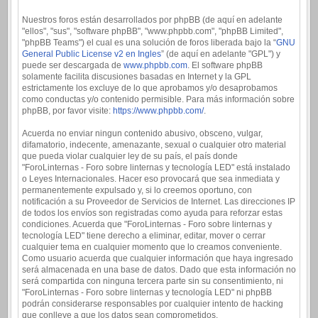
Nuestros foros están desarrollados por phpBB (de aquí en adelante
"ellos", "sus", "software phpBB", "www.phpbb.com", "phpBB Limited",
"phpBB Teams") el cual es una solución de foros liberada bajo la “
GNU
General Public License v2 en Ingles
” (de aquí en adelante "GPL") y
puede ser descargada de
www.phpbb.com
. El software phpBB
solamente facilita discusiones basadas en Internet y la GPL
estrictamente los excluye de lo que aprobamos y/o desaprobamos
como conductas y/o contenido permisible. Para más información sobre
phpBB, por favor visite:
https://www.phpbb.com/
.
Acuerda no enviar ningun contenido abusivo, obsceno, vulgar,
difamatorio, indecente, amenazante, sexual o cualquier otro material
que pueda violar cualquier ley de su país, el país donde
"ForoLinternas - Foro sobre linternas y tecnología LED" está instalado
o Leyes Internacionales. Hacer eso provocará que sea inmediata y
permanentemente expulsado y, si lo creemos oportuno, con
notificación a su Proveedor de Servicios de Internet. Las direcciones IP
de todos los envíos son registradas como ayuda para reforzar estas
condiciones. Acuerda que "ForoLinternas - Foro sobre linternas y
tecnología LED" tiene derecho a eliminar, editar, mover o cerrar
cualquier tema en cualquier momento que lo creamos conveniente.
Como usuario acuerda que cualquier información que haya ingresado
será almacenada en una base de datos. Dado que esta información no
será compartida con ninguna tercera parte sin su consentimiento, ni
"ForoLinternas - Foro sobre linternas y tecnología LED" ni phpBB
podrán considerarse responsables por cualquier intento de hacking
que conlleve a que los datos sean comprometidos.