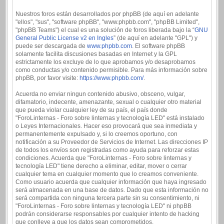
Nuestros foros están desarrollados por phpBB (de aquí en adelante
"ellos", "sus", "software phpBB", "www.phpbb.com", "phpBB Limited",
"phpBB Teams") el cual es una solución de foros liberada bajo la “
GNU
General Public License v2 en Ingles
” (de aquí en adelante "GPL") y
puede ser descargada de
www.phpbb.com
. El software phpBB
solamente facilita discusiones basadas en Internet y la GPL
estrictamente los excluye de lo que aprobamos y/o desaprobamos
como conductas y/o contenido permisible. Para más información sobre
phpBB, por favor visite:
https://www.phpbb.com/
.
Acuerda no enviar ningun contenido abusivo, obsceno, vulgar,
difamatorio, indecente, amenazante, sexual o cualquier otro material
que pueda violar cualquier ley de su país, el país donde
"ForoLinternas - Foro sobre linternas y tecnología LED" está instalado
o Leyes Internacionales. Hacer eso provocará que sea inmediata y
permanentemente expulsado y, si lo creemos oportuno, con
notificación a su Proveedor de Servicios de Internet. Las direcciones IP
de todos los envíos son registradas como ayuda para reforzar estas
condiciones. Acuerda que "ForoLinternas - Foro sobre linternas y
tecnología LED" tiene derecho a eliminar, editar, mover o cerrar
cualquier tema en cualquier momento que lo creamos conveniente.
Como usuario acuerda que cualquier información que haya ingresado
será almacenada en una base de datos. Dado que esta información no
será compartida con ninguna tercera parte sin su consentimiento, ni
"ForoLinternas - Foro sobre linternas y tecnología LED" ni phpBB
podrán considerarse responsables por cualquier intento de hacking
que conlleve a que los datos sean comprometidos.