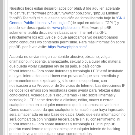
Nuestros foros están desarrollados por phpBB (de aquí en adelante
"ellos", "sus", "software phpBB", "www.phpbb.com", "phpBB Limited",
"phpBB Teams") el cual es una solución de foros liberada bajo la “
GNU
General Public License v2 en Ingles
” (de aquí en adelante "GPL") y
puede ser descargada de
www.phpbb.com
. El software phpBB
solamente facilita discusiones basadas en Internet y la GPL
estrictamente los excluye de lo que aprobamos y/o desaprobamos
como conductas y/o contenido permisible. Para más información sobre
phpBB, por favor visite:
https://www.phpbb.com/
.
Acuerda no enviar ningun contenido abusivo, obsceno, vulgar,
difamatorio, indecente, amenazante, sexual o cualquier otro material
que pueda violar cualquier ley de su país, el país donde
"ForoLinternas - Foro sobre linternas y tecnología LED" está instalado
o Leyes Internacionales. Hacer eso provocará que sea inmediata y
permanentemente expulsado y, si lo creemos oportuno, con
notificación a su Proveedor de Servicios de Internet. Las direcciones IP
de todos los envíos son registradas como ayuda para reforzar estas
condiciones. Acuerda que "ForoLinternas - Foro sobre linternas y
tecnología LED" tiene derecho a eliminar, editar, mover o cerrar
cualquier tema en cualquier momento que lo creamos conveniente.
Como usuario acuerda que cualquier información que haya ingresado
será almacenada en una base de datos. Dado que esta información no
será compartida con ninguna tercera parte sin su consentimiento, ni
"ForoLinternas - Foro sobre linternas y tecnología LED" ni phpBB
podrán considerarse responsables por cualquier intento de hacking
que conlleve a que los datos sean comprometidos.