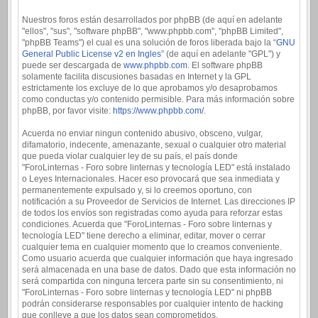
Nuestros foros están desarrollados por phpBB (de aquí en adelante
"ellos", "sus", "software phpBB", "www.phpbb.com", "phpBB Limited",
"phpBB Teams") el cual es una solución de foros liberada bajo la “
GNU
General Public License v2 en Ingles
” (de aquí en adelante "GPL") y
puede ser descargada de
www.phpbb.com
. El software phpBB
solamente facilita discusiones basadas en Internet y la GPL
estrictamente los excluye de lo que aprobamos y/o desaprobamos
como conductas y/o contenido permisible. Para más información sobre
phpBB, por favor visite:
https://www.phpbb.com/
.
Acuerda no enviar ningun contenido abusivo, obsceno, vulgar,
difamatorio, indecente, amenazante, sexual o cualquier otro material
que pueda violar cualquier ley de su país, el país donde
"ForoLinternas - Foro sobre linternas y tecnología LED" está instalado
o Leyes Internacionales. Hacer eso provocará que sea inmediata y
permanentemente expulsado y, si lo creemos oportuno, con
notificación a su Proveedor de Servicios de Internet. Las direcciones IP
de todos los envíos son registradas como ayuda para reforzar estas
condiciones. Acuerda que "ForoLinternas - Foro sobre linternas y
tecnología LED" tiene derecho a eliminar, editar, mover o cerrar
cualquier tema en cualquier momento que lo creamos conveniente.
Como usuario acuerda que cualquier información que haya ingresado
será almacenada en una base de datos. Dado que esta información no
será compartida con ninguna tercera parte sin su consentimiento, ni
"ForoLinternas - Foro sobre linternas y tecnología LED" ni phpBB
podrán considerarse responsables por cualquier intento de hacking
que conlleve a que los datos sean comprometidos.