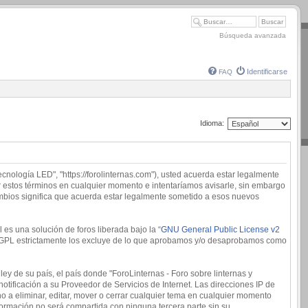
Búsqueda avanzada
Identificarse
FAQ
Idioma:
tecnología LED", "https://forolinternas.com"), usted acuerda estar legalmente
ar estos términos en cualquier momento e intentaríamos avisarle, sin embargo
ambios significa que acuerda estar legalmente sometido a esos nuevos
es una solución de foros liberada bajo la “
GNU General Public License v2
 la GPL estrictamente los excluye de lo que aprobamos y/o desaprobamos como
ey de su país, el país donde "ForoLinternas - Foro sobre linternas y
tificación a su Proveedor de Servicios de Internet. Las direcciones IP de
o a eliminar, editar, mover o cerrar cualquier tema en cualquier momento
rmación no será compartida con ninguna tercera parte sin su