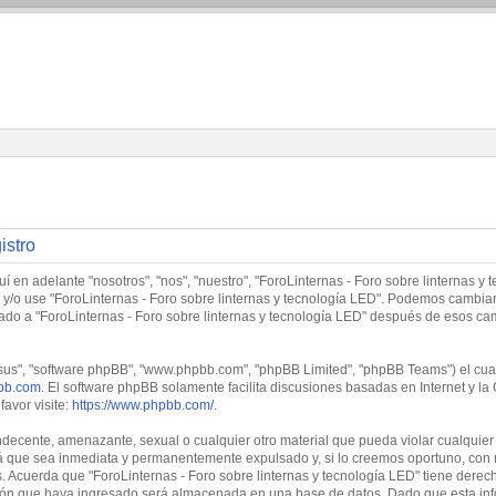
istro
í en adelante "nosotros", "nos", "nuestro", "ForoLinternas - Foro sobre linternas y 
tre y/o use "ForoLinternas - Foro sobre linternas y tecnología LED". Podemos cambi
trado a "ForoLinternas - Foro sobre linternas y tecnología LED" después de esos c
"sus", "software phpBB", "www.phpbb.com", "phpBB Limited", "phpBB Teams") el cual 
bb.com
. El software phpBB solamente facilita discusiones basadas en Internet y
avor visite:
https://www.phpbb.com/
.
decente, amenazante, sexual o cualquier otro material que pueda violar cualquier l
 que sea inmediata y permanentemente expulsado y, si lo creemos oportuno, con no
. Acuerda que "ForoLinternas - Foro sobre linternas y tecnología LED" tiene derech
ón que haya ingresado será almacenada en una base de datos. Dado que esta info