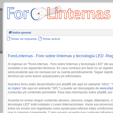
.
Índice general
Temas sin respuesta
Temas activos
ForoLinternas - Foro sobre linternas y tecnología LED -Reg
Al ingresar en "ForoLinternas - Foro sobre linternas y tecnología LED" (de aqu
sometido a los siguientes términos. En caso contrario por favor no se regis
sería prudente que los revisase por su cuenta periódicamente. Seguir regis
términos tal como fueron actualizados y/o reformados.
Nuestros foros están desarrollados por phpBB (de aquí en adelante "ellos", 
en Ingles
” (de aquí en adelante "GPL") y puede ser descargada de
www.php
conductas y/o contenido permisible. Para más información sobre phpBB, por f
Acuerda no enviar ningun contenido abusivo, obsceno, vulgar, difamatorio, in
tecnología LED" está instalado o Leyes Internacionales. Hacer eso provocará
todos los envíos son registradas como ayuda para reforzar estas condiciones
que lo creamos conveniente. Como usuario acuerda que cualquier informaci