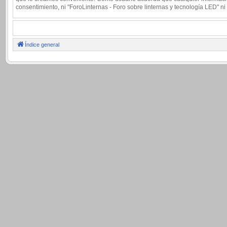
consentimiento, ni "ForoLinternas - Foro sobre linternas y tecnología LED"
Índice general
.