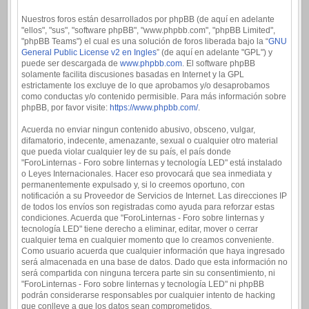
Nuestros foros están desarrollados por phpBB (de aquí en adelante
"ellos", "sus", "software phpBB", "www.phpbb.com", "phpBB Limited",
"phpBB Teams") el cual es una solución de foros liberada bajo la “
GNU
General Public License v2 en Ingles
” (de aquí en adelante "GPL") y
puede ser descargada de
www.phpbb.com
. El software phpBB
solamente facilita discusiones basadas en Internet y la GPL
estrictamente los excluye de lo que aprobamos y/o desaprobamos
como conductas y/o contenido permisible. Para más información sobre
phpBB, por favor visite:
https://www.phpbb.com/
.
Acuerda no enviar ningun contenido abusivo, obsceno, vulgar,
difamatorio, indecente, amenazante, sexual o cualquier otro material
que pueda violar cualquier ley de su país, el país donde
"ForoLinternas - Foro sobre linternas y tecnología LED" está instalado
o Leyes Internacionales. Hacer eso provocará que sea inmediata y
permanentemente expulsado y, si lo creemos oportuno, con
notificación a su Proveedor de Servicios de Internet. Las direcciones IP
de todos los envíos son registradas como ayuda para reforzar estas
condiciones. Acuerda que "ForoLinternas - Foro sobre linternas y
tecnología LED" tiene derecho a eliminar, editar, mover o cerrar
cualquier tema en cualquier momento que lo creamos conveniente.
Como usuario acuerda que cualquier información que haya ingresado
será almacenada en una base de datos. Dado que esta información no
será compartida con ninguna tercera parte sin su consentimiento, ni
"ForoLinternas - Foro sobre linternas y tecnología LED" ni phpBB
podrán considerarse responsables por cualquier intento de hacking
que conlleve a que los datos sean comprometidos.