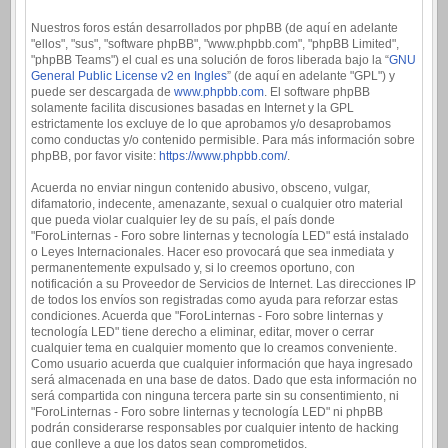
Nuestros foros están desarrollados por phpBB (de aquí en adelante
"ellos", "sus", "software phpBB", "www.phpbb.com", "phpBB Limited",
"phpBB Teams") el cual es una solución de foros liberada bajo la “
GNU
General Public License v2 en Ingles
” (de aquí en adelante "GPL") y
puede ser descargada de
www.phpbb.com
. El software phpBB
solamente facilita discusiones basadas en Internet y la GPL
estrictamente los excluye de lo que aprobamos y/o desaprobamos
como conductas y/o contenido permisible. Para más información sobre
phpBB, por favor visite:
https://www.phpbb.com/
.
Acuerda no enviar ningun contenido abusivo, obsceno, vulgar,
difamatorio, indecente, amenazante, sexual o cualquier otro material
que pueda violar cualquier ley de su país, el país donde
"ForoLinternas - Foro sobre linternas y tecnología LED" está instalado
o Leyes Internacionales. Hacer eso provocará que sea inmediata y
permanentemente expulsado y, si lo creemos oportuno, con
notificación a su Proveedor de Servicios de Internet. Las direcciones IP
de todos los envíos son registradas como ayuda para reforzar estas
condiciones. Acuerda que "ForoLinternas - Foro sobre linternas y
tecnología LED" tiene derecho a eliminar, editar, mover o cerrar
cualquier tema en cualquier momento que lo creamos conveniente.
Como usuario acuerda que cualquier información que haya ingresado
será almacenada en una base de datos. Dado que esta información no
será compartida con ninguna tercera parte sin su consentimiento, ni
"ForoLinternas - Foro sobre linternas y tecnología LED" ni phpBB
podrán considerarse responsables por cualquier intento de hacking
que conlleve a que los datos sean comprometidos.