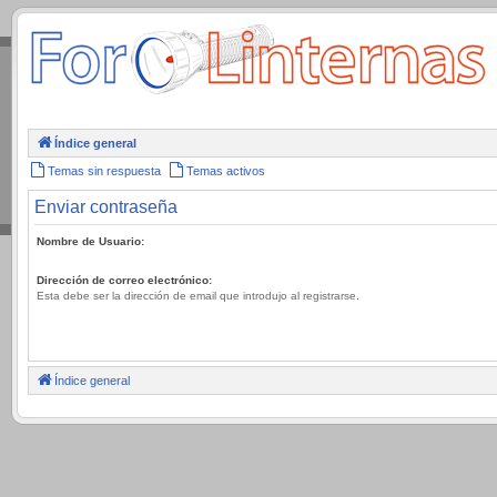
.
Índice general
Temas sin respuesta
Temas activos
Enviar contraseña
Nombre de Usuario:
Dirección de correo electrónico:
Esta debe ser la dirección de email que introdujo al registrarse.
Índice general
.