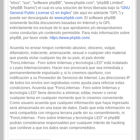
"ellos", "sus", "software phpBB", "www.phpbb.com", "phpBB Limited",
"phpBB Teams") el cual es una solución de foros liberada bajo la “
GNU
General Public License v2 en Ingles
” (de aquí en adelante "GPL") y
puede ser descargada de
www.phpbb.com
. El software phpBB
solamente facilita discusiones basadas en Internet y la GPL
estrictamente los excluye de lo que aprobamos y/o desaprobamos
como conductas y/o contenido permisible. Para más información sobre
phpBB, por favor visite:
https://www.phpbb.com/
.
Acuerda no enviar ningun contenido abusivo, obsceno, vulgar,
difamatorio, indecente, amenazante, sexual o cualquier otro material
que pueda violar cualquier ley de su país, el país donde
"ForoLinternas - Foro sobre linternas y tecnología LED" está instalado
o Leyes Internacionales. Hacer eso provocará que sea inmediata y
permanentemente expulsado y, si lo creemos oportuno, con
notificación a su Proveedor de Servicios de Internet. Las direcciones IP
de todos los envíos son registradas como ayuda para reforzar estas
condiciones. Acuerda que "ForoLinternas - Foro sobre linternas y
tecnología LED" tiene derecho a eliminar, editar, mover o cerrar
cualquier tema en cualquier momento que lo creamos conveniente.
Como usuario acuerda que cualquier información que haya ingresado
será almacenada en una base de datos. Dado que esta información no
será compartida con ninguna tercera parte sin su consentimiento, ni
"ForoLinternas - Foro sobre linternas y tecnología LED" ni phpBB
podrán considerarse responsables por cualquier intento de hacking
que conlleve a que los datos sean comprometidos.