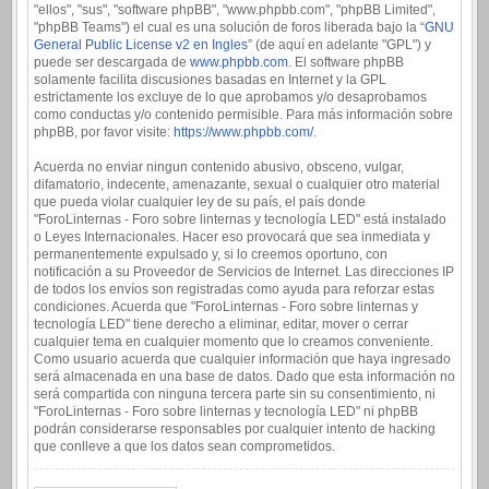
"ellos", "sus", "software phpBB", "www.phpbb.com", "phpBB Limited",
"phpBB Teams") el cual es una solución de foros liberada bajo la “
GNU
General Public License v2 en Ingles
” (de aquí en adelante "GPL") y
puede ser descargada de
www.phpbb.com
. El software phpBB
solamente facilita discusiones basadas en Internet y la GPL
estrictamente los excluye de lo que aprobamos y/o desaprobamos
como conductas y/o contenido permisible. Para más información sobre
phpBB, por favor visite:
https://www.phpbb.com/
.
Acuerda no enviar ningun contenido abusivo, obsceno, vulgar,
difamatorio, indecente, amenazante, sexual o cualquier otro material
que pueda violar cualquier ley de su país, el país donde
"ForoLinternas - Foro sobre linternas y tecnología LED" está instalado
o Leyes Internacionales. Hacer eso provocará que sea inmediata y
permanentemente expulsado y, si lo creemos oportuno, con
notificación a su Proveedor de Servicios de Internet. Las direcciones IP
de todos los envíos son registradas como ayuda para reforzar estas
condiciones. Acuerda que "ForoLinternas - Foro sobre linternas y
tecnología LED" tiene derecho a eliminar, editar, mover o cerrar
cualquier tema en cualquier momento que lo creamos conveniente.
Como usuario acuerda que cualquier información que haya ingresado
será almacenada en una base de datos. Dado que esta información no
será compartida con ninguna tercera parte sin su consentimiento, ni
"ForoLinternas - Foro sobre linternas y tecnología LED" ni phpBB
podrán considerarse responsables por cualquier intento de hacking
que conlleve a que los datos sean comprometidos.