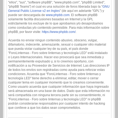
"ellos", "sus", "software phpBB", "www.phpbb.com", "phpBB Limited",
"phpBB Teams") el cual es una solución de foros liberada bajo la “
GNU
General Public License v2 en Ingles
” (de aquí en adelante "GPL") y
puede ser descargada de
www.phpbb.com
. El software phpBB
solamente facilita discusiones basadas en Internet y la GPL
estrictamente los excluye de lo que aprobamos y/o desaprobamos
como conductas y/o contenido permisible. Para más información sobre
phpBB, por favor visite:
https://www.phpbb.com/
.
Acuerda no enviar ningun contenido abusivo, obsceno, vulgar,
difamatorio, indecente, amenazante, sexual o cualquier otro material
que pueda violar cualquier ley de su país, el país donde
"ForoLinternas - Foro sobre linternas y tecnología LED" está instalado
o Leyes Internacionales. Hacer eso provocará que sea inmediata y
permanentemente expulsado y, si lo creemos oportuno, con
notificación a su Proveedor de Servicios de Internet. Las direcciones IP
de todos los envíos son registradas como ayuda para reforzar estas
condiciones. Acuerda que "ForoLinternas - Foro sobre linternas y
tecnología LED" tiene derecho a eliminar, editar, mover o cerrar
cualquier tema en cualquier momento que lo creamos conveniente.
Como usuario acuerda que cualquier información que haya ingresado
será almacenada en una base de datos. Dado que esta información no
será compartida con ninguna tercera parte sin su consentimiento, ni
"ForoLinternas - Foro sobre linternas y tecnología LED" ni phpBB
podrán considerarse responsables por cualquier intento de hacking
que conlleve a que los datos sean comprometidos.