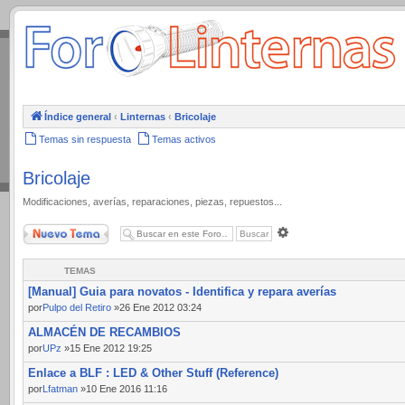
.
Índice general
‹
Linternas
‹
Bricolaje
Temas sin respuesta
Temas activos
Bricolaje
Modificaciones, averías, reparaciones, piezas, repuestos...
Nuevo Tema
Búsqueda
avanzada
TEMAS
[Manual] Guia para novatos - Identifica y repara averías
por
Pulpo del Retiro
»26 Ene 2012 03:24
ALMACÉN DE RECAMBIOS
por
UPz
»15 Ene 2012 19:25
Enlace a BLF : LED & Other Stuff (Reference)
por
Lfatman
»10 Ene 2016 11:16