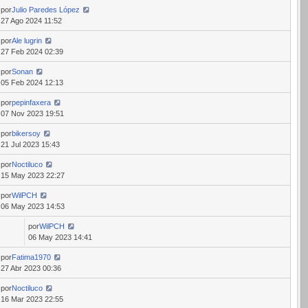
por
Julio Paredes López
27 Ago 2024 11:52
por
Ale lugrin
27 Feb 2024 02:39
por
Sonan
05 Feb 2024 12:13
por
pepinfaxera
07 Nov 2023 19:51
por
bikersoy
21 Jul 2023 15:43
por
Noctiluco
15 May 2023 22:27
por
WilPCH
06 May 2023 14:53
por
WilPCH
2
06 May 2023 14:41
por
Fatima1970
27 Abr 2023 00:36
por
Noctiluco
16 Mar 2023 22:55