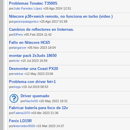
Problemas Tovatec T3500S
por
Julio Paredes López
»26 Ago 2024 12:51
Nitecore p30+swich remoto, no funciona en turbo (video )
por
gastonpatagonico
»25 Ago 2017 01:58
Cambios de reflectores en linternas.
por
ElPere
»05 Feb 2024 11:42
Fallo en Nitecore HC65
por
largarser
»05 Nov 2023 18:04
montar pack 2x3uds 18650
por
kntx
»15 Jul 2023 16:59
Desmontar una Coast PX20
por
nekkar
»12 May 2023 23:06
Problema con driver fet+1
por
irega
»19 Jul 2019 08:53
Driver quemado
por
Nacho55
»20 May 2022 18:31
Fabricar batería para foco de 12v
por
Fatima1970
»03 Abr 2023 21:36
Fenix LD15R
por
linterneitor8500
»15 Mar 2023 14:37