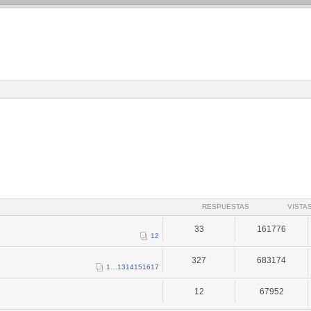
RESPUESTAS
VISTA
33
161776
1
2
327
683174
1
…
13
14
15
16
17
12
67952