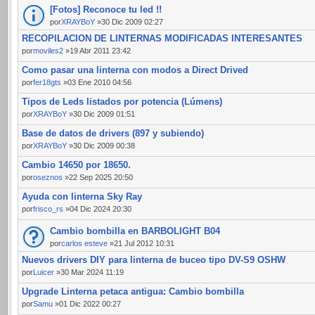
[Fotos] Reconoce tu led !!
por
XRAYBoY
»30 Dic 2009 02:27
RECOPILACION DE LINTERNAS MODIFICADAS INTERESANTES
por
moviles2
»19 Abr 2011 23:42
Como pasar una linterna con modos a Direct Drived
por
fer18gts
»03 Ene 2010 04:56
Tipos de Leds listados por potencia (Lúmens)
por
XRAYBoY
»30 Dic 2009 01:51
Base de datos de drivers (897 y subiendo)
por
XRAYBoY
»30 Dic 2009 00:38
Cambio 14650 por 18650.
por
oseznos
»22 Sep 2025 20:50
Ayuda con linterna Sky Ray
por
frisco_rs
»04 Dic 2024 20:30
Cambio bombilla en BARBOLIGHT B04
por
carlos esteve
»21 Jul 2012 10:31
Nuevos drivers DIY para linterna de buceo tipo DV-S9 OSHW
por
Luicer
»30 Mar 2024 11:19
Upgrade Linterna petaca antigua: Cambio bombilla
por
Samu
»01 Dic 2022 00:27