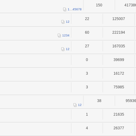
150
41738
1
…
4
5
6
7
8
22
125007
1
2
60
222194
1
2
3
4
27
167035
1
2
0
39699
3
16172
3
75985
38
9593
1
2
1
21635
4
26377