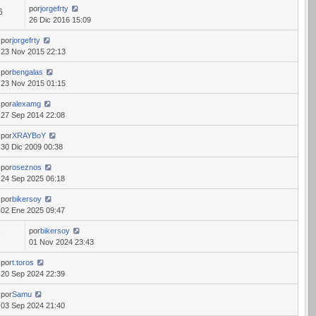
por
jorgefrty
6
26 Dic 2016 15:09
por
jorgefrty
23 Nov 2015 22:13
por
bengalas
23 Nov 2015 01:15
por
alexamg
27 Sep 2014 22:08
por
XRAYBoY
30 Dic 2009 00:38
por
oseznos
24 Sep 2025 06:18
por
bikersoy
02 Ene 2025 09:47
por
bikersoy
6
01 Nov 2024 23:43
por
t.toros
20 Sep 2024 22:39
por
Samu
03 Sep 2024 21:40