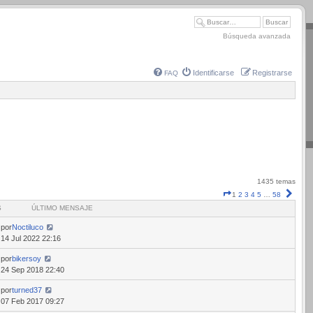
Búsqueda avanzada
Identificarse
Registrarse
FAQ
1435 temas
Página
Sigui
1
2
3
4
5
…
58
1
S
ÚLTIMO MENSAJE
de
58
por
Noctiluco
14 Jul 2022 22:16
por
bikersoy
24 Sep 2018 22:40
por
turned37
07 Feb 2017 09:27