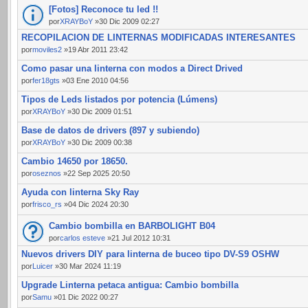
[Fotos] Reconoce tu led !!
por
XRAYBoY
»30 Dic 2009 02:27
RECOPILACION DE LINTERNAS MODIFICADAS INTERESANTES
por
moviles2
»19 Abr 2011 23:42
Como pasar una linterna con modos a Direct Drived
por
fer18gts
»03 Ene 2010 04:56
Tipos de Leds listados por potencia (Lúmens)
por
XRAYBoY
»30 Dic 2009 01:51
Base de datos de drivers (897 y subiendo)
por
XRAYBoY
»30 Dic 2009 00:38
Cambio 14650 por 18650.
por
oseznos
»22 Sep 2025 20:50
Ayuda con linterna Sky Ray
por
frisco_rs
»04 Dic 2024 20:30
Cambio bombilla en BARBOLIGHT B04
por
carlos esteve
»21 Jul 2012 10:31
Nuevos drivers DIY para linterna de buceo tipo DV-S9 OSHW
por
Luicer
»30 Mar 2024 11:19
Upgrade Linterna petaca antigua: Cambio bombilla
por
Samu
»01 Dic 2022 00:27