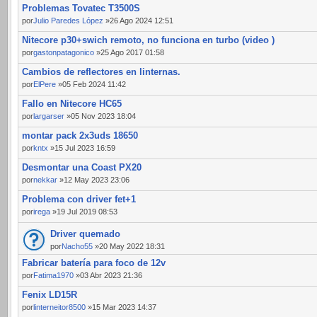
Problemas Tovatec T3500S
por
Julio Paredes López
»26 Ago 2024 12:51
Nitecore p30+swich remoto, no funciona en turbo (video )
por
gastonpatagonico
»25 Ago 2017 01:58
Cambios de reflectores en linternas.
por
ElPere
»05 Feb 2024 11:42
Fallo en Nitecore HC65
por
largarser
»05 Nov 2023 18:04
montar pack 2x3uds 18650
por
kntx
»15 Jul 2023 16:59
Desmontar una Coast PX20
por
nekkar
»12 May 2023 23:06
Problema con driver fet+1
por
irega
»19 Jul 2019 08:53
Driver quemado
por
Nacho55
»20 May 2022 18:31
Fabricar batería para foco de 12v
por
Fatima1970
»03 Abr 2023 21:36
Fenix LD15R
por
linterneitor8500
»15 Mar 2023 14:37