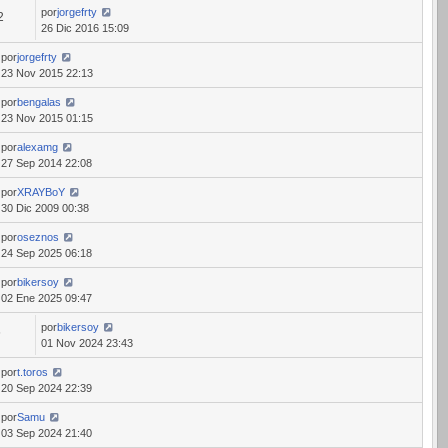
por
jorgefrty
2
26 Dic 2016 15:09
por
jorgefrty
23 Nov 2015 22:13
por
bengalas
23 Nov 2015 01:15
por
alexamg
27 Sep 2014 22:08
por
XRAYBoY
30 Dic 2009 00:38
por
oseznos
24 Sep 2025 06:18
por
bikersoy
02 Ene 2025 09:47
por
bikersoy
6
01 Nov 2024 23:43
por
t.toros
20 Sep 2024 22:39
por
Samu
03 Sep 2024 21:40