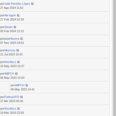
por
Julio Paredes López
27 Ago 2024 11:52
por
Ale lugrin
27 Feb 2024 02:39
por
Sonan
05 Feb 2024 12:13
por
pepinfaxera
07 Nov 2023 19:51
por
bikersoy
21 Jul 2023 15:43
por
Noctiluco
15 May 2023 22:27
por
WilPCH
06 May 2023 14:53
por
WilPCH
2
06 May 2023 14:41
por
Fatima1970
27 Abr 2023 00:36
por
Noctiluco
16 Mar 2023 22:55