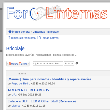
.
Índice general
‹
Linternas
‹
Bricolaje
Temas sin respuesta
Temas activos
Bricolaje
Modificaciones, averías, reparaciones, piezas, repuestos...
Nuevo Tema
Búsqueda
avanzada
TEMAS
[Manual] Guia para novatos - Identifica y repara averías
por
Pulpo del Retiro
»26 Ene 2012 03:24
ALMACÉN DE RECAMBIOS
por
UPz
»15 Ene 2012 19:25
Enlace a BLF : LED & Other Stuff (Reference)
por
Lfatman
»10 Ene 2016 11:16