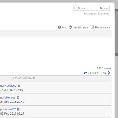
Búsqueda avanzada
Identificarse
Registrarse
FAQ
1435 temas
Página
Sigui
1
2
3
4
5
…
58
1
S
ÚLTIMO MENSAJE
de
58
por
Noctiluco
14 Jul 2022 22:16
por
bikersoy
24 Sep 2018 22:40
por
turned37
07 Feb 2017 09:27