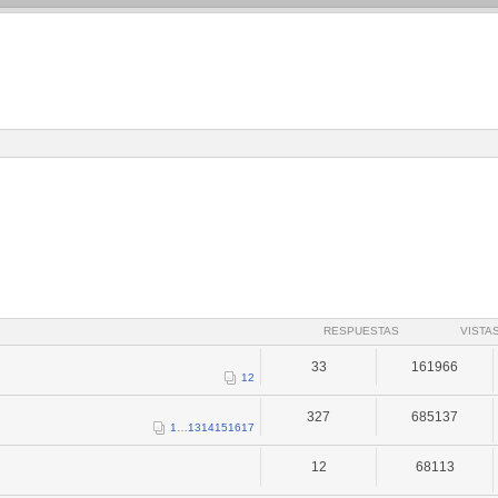
RESPUESTAS
VISTA
33
161966
1
2
327
685137
1
…
13
14
15
16
17
12
68113