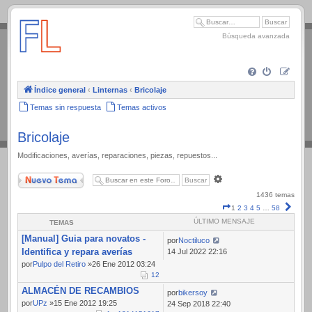
.
Búsqueda avanzada
Índice general
‹
Linternas
‹
Bricolaje
Temas sin respuesta
Temas activos
Bricolaje
Modificaciones, averías, reparaciones, piezas, repuestos...
Nuevo Tema
Búsqueda
avanzada
1436 temas
Página
Sigui
1
2
3
4
5
…
58
1
ÚLTIMO MENSAJE
TEMAS
de
[Manual] Guia para novatos -
58
por
Noctiluco
Identifica y repara averías
14 Jul 2022 22:16
por
Pulpo del Retiro
»26 Ene 2012 03:24
1
2
ALMACÉN DE RECAMBIOS
por
bikersoy
por
UPz
»15 Ene 2012 19:25
24 Sep 2018 22:40