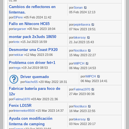
01:58
Cambios de reflectores en
por
Sonan
linternas.
05 Feb 2024 12:13
por
ElPere
»05 Feb 2024 11:42
Fallo en Nitecore HC65
por
pepinfaxera
por
largarser
»05 Nov 2023 18:04
07 Nov 2023 19:51
montar pack 2x3uds 18650
por
bikersoy
por
kntx
»15 Jul 2023 16:59
21 Jul 2023 15:43
Desmontar una Coast PX20
por
Noctiluco
por
nekkar
»12 May 2023 23:06
15 May 2023 22:27
Problema con driver fet+1
por
WilPCH
por
irega
»19 Jul 2019 08:53
06 May 2023 14:53
Driver quemado
por
WilPCH
06 May 2023 14:41
por
Nacho55
»20 May 2022 18:31
Fabricar batería para foco de
por
Fatima1970
12v
27 Abr 2023 00:36
por
Fatima1970
»03 Abr 2023 21:36
Fenix LD15R
por
Noctiluco
por
linterneitor8500
»15 Mar 2023 14:37
16 Mar 2023 22:55
Ayuda con modificación
por
bikersoy
linterna de camping
03 Nov 2022 20:17