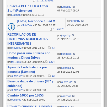
1
…
13
14
15
16
17
Enlace a BLF : LED & Other
por
turned37
Stuff (Reference)
07 Feb 2017 09:27
por
Lfatman
»10 Ene 2016 11:16
[Fotos] Reconoce tu led !!
por
jorgefrty
26 Dic 2016 15:09
por
XRAYBoY
»30 Dic 2009 02:27
1
…
4
5
6
7
8
RECOPILACION DE
por
jorgefrty
LINTERNAS MODIFICADAS
23 Nov 2015 22:13
INTERESANTES
por
moviles2
»19 Abr 2011 23:42
1
2
Como pasar una linterna con
por
bengalas
modos a Direct Drived
23 Nov 2015 01:15
por
fer18gts
»03 Ene 2010 04:56
1
2
3
4
Tipos de Leds listados por
por
alexamg
potencia (Lúmens)
27 Sep 2014 22:08
por
XRAYBoY
»30 Dic 2009 01:51
1
2
Base de datos de drivers (897 y
por
XRAYBoY
subiendo)
30 Dic 2009 00:38
por
XRAYBoY
»30 Dic 2009 00:38
Cambio 14650 por 18650.
por
oseznos
por
oseznos
»22 Sep 2025 20:50
24 Sep 2025 06:18
Proyecto curioso: ¿Es posible
por
jonas22