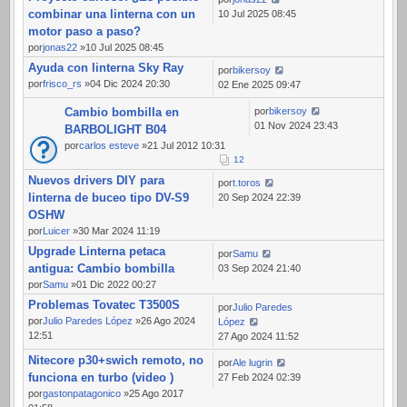
combinar una linterna con un
10 Jul 2025 08:45
motor paso a paso?
por
jonas22
»10 Jul 2025 08:45
Ayuda con linterna Sky Ray
por
bikersoy
por
frisco_rs
»04 Dic 2024 20:30
02 Ene 2025 09:47
Cambio bombilla en
por
bikersoy
01 Nov 2024 23:43
BARBOLIGHT B04
por
carlos esteve
»21 Jul 2012 10:31
1
2
Nuevos drivers DIY para
por
t.toros
linterna de buceo tipo DV-S9
20 Sep 2024 22:39
OSHW
por
Luicer
»30 Mar 2024 11:19
Upgrade Linterna petaca
por
Samu
antigua: Cambio bombilla
03 Sep 2024 21:40
por
Samu
»01 Dic 2022 00:27
Problemas Tovatec T3500S
por
Julio Paredes
por
Julio Paredes López
»26 Ago 2024
López
12:51
27 Ago 2024 11:52
Nitecore p30+swich remoto, no
por
Ale lugrin
funciona en turbo (video )
27 Feb 2024 02:39
por
gastonpatagonico
»25 Ago 2017