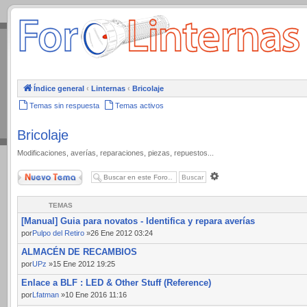
.
Índice general
‹
Linternas
‹
Bricolaje
Temas sin respuesta
Temas activos
Bricolaje
Modificaciones, averías, reparaciones, piezas, repuestos...
Nuevo Tema
Búsqueda
avanzada
TEMAS
[Manual] Guia para novatos - Identifica y repara averías
por
Pulpo del Retiro
»26 Ene 2012 03:24
ALMACÉN DE RECAMBIOS
por
UPz
»15 Ene 2012 19:25
Enlace a BLF : LED & Other Stuff (Reference)
por
Lfatman
»10 Ene 2016 11:16