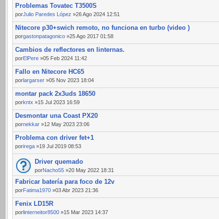
Problemas Tovatec T3500S
por
Julio Paredes López
»26 Ago 2024 12:51
Nitecore p30+swich remoto, no funciona en turbo (video )
por
gastonpatagonico
»25 Ago 2017 01:58
Cambios de reflectores en linternas.
por
ElPere
»05 Feb 2024 11:42
Fallo en Nitecore HC65
por
largarser
»05 Nov 2023 18:04
montar pack 2x3uds 18650
por
kntx
»15 Jul 2023 16:59
Desmontar una Coast PX20
por
nekkar
»12 May 2023 23:06
Problema con driver fet+1
por
irega
»19 Jul 2019 08:53
Driver quemado
por
Nacho55
»20 May 2022 18:31
Fabricar batería para foco de 12v
por
Fatima1970
»03 Abr 2023 21:36
Fenix LD15R
por
linterneitor8500
»15 Mar 2023 14:37