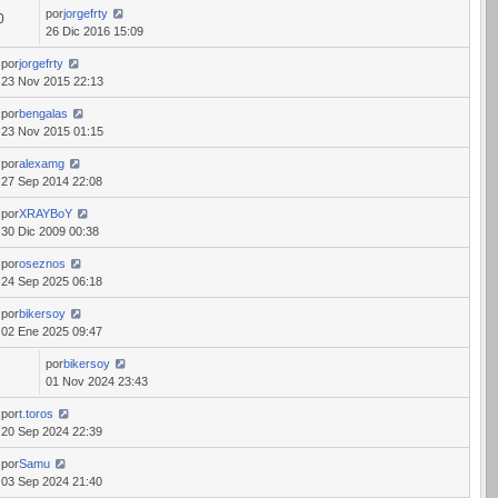
por
jorgefrty
0
26 Dic 2016 15:09
por
jorgefrty
23 Nov 2015 22:13
por
bengalas
23 Nov 2015 01:15
por
alexamg
27 Sep 2014 22:08
por
XRAYBoY
30 Dic 2009 00:38
por
oseznos
24 Sep 2025 06:18
por
bikersoy
02 Ene 2025 09:47
por
bikersoy
2
01 Nov 2024 23:43
por
t.toros
20 Sep 2024 22:39
por
Samu
03 Sep 2024 21:40