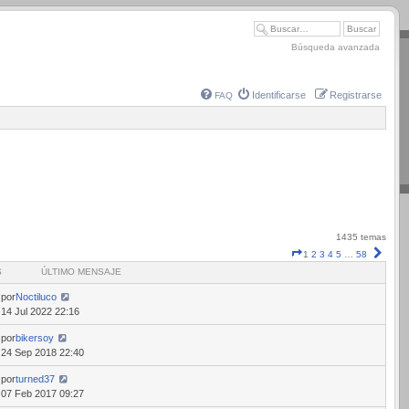
Búsqueda avanzada
Identificarse
Registrarse
FAQ
1435 temas
Página
Sigui
1
2
3
4
5
…
58
1
S
ÚLTIMO MENSAJE
de
58
por
Noctiluco
14 Jul 2022 22:16
por
bikersoy
24 Sep 2018 22:40
por
turned37
07 Feb 2017 09:27