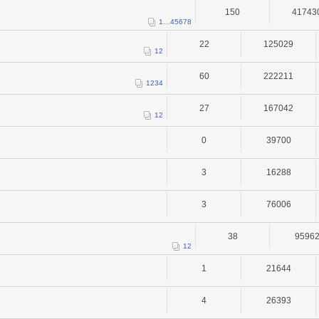
150
41743
1
…
4
5
6
7
8
22
125029
1
2
60
222211
1
2
3
4
27
167042
1
2
0
39700
3
16288
3
76006
38
9596
1
2
1
21644
4
26393