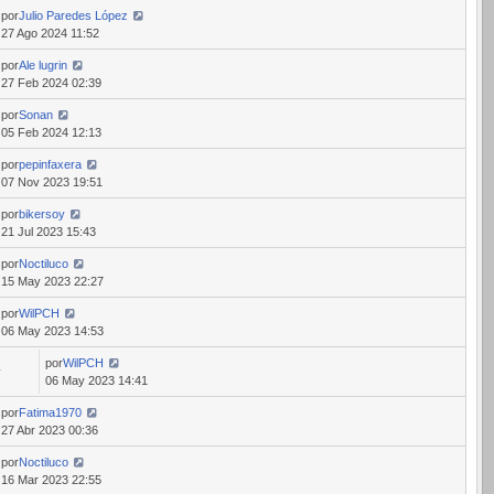
por
Julio Paredes López
27 Ago 2024 11:52
por
Ale lugrin
27 Feb 2024 02:39
por
Sonan
05 Feb 2024 12:13
por
pepinfaxera
07 Nov 2023 19:51
por
bikersoy
21 Jul 2023 15:43
por
Noctiluco
15 May 2023 22:27
por
WilPCH
06 May 2023 14:53
por
WilPCH
4
06 May 2023 14:41
por
Fatima1970
27 Abr 2023 00:36
por
Noctiluco
16 Mar 2023 22:55