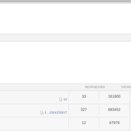
RESPUESTAS
VISTA
33
161800
1
2
327
683452
1
…
13
14
15
16
17
12
67979