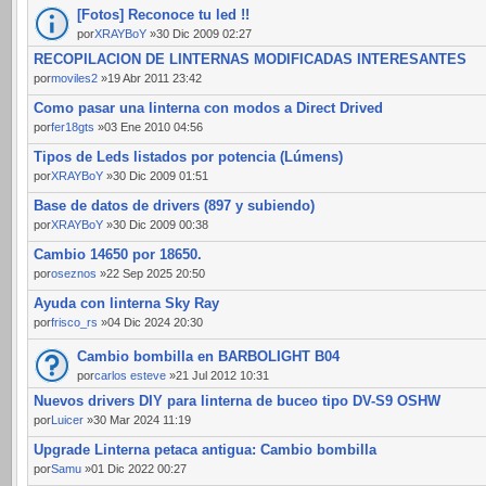
[Fotos] Reconoce tu led !!
por
XRAYBoY
»30 Dic 2009 02:27
RECOPILACION DE LINTERNAS MODIFICADAS INTERESANTES
por
moviles2
»19 Abr 2011 23:42
Como pasar una linterna con modos a Direct Drived
por
fer18gts
»03 Ene 2010 04:56
Tipos de Leds listados por potencia (Lúmens)
por
XRAYBoY
»30 Dic 2009 01:51
Base de datos de drivers (897 y subiendo)
por
XRAYBoY
»30 Dic 2009 00:38
Cambio 14650 por 18650.
por
oseznos
»22 Sep 2025 20:50
Ayuda con linterna Sky Ray
por
frisco_rs
»04 Dic 2024 20:30
Cambio bombilla en BARBOLIGHT B04
por
carlos esteve
»21 Jul 2012 10:31
Nuevos drivers DIY para linterna de buceo tipo DV-S9 OSHW
por
Luicer
»30 Mar 2024 11:19
Upgrade Linterna petaca antigua: Cambio bombilla
por
Samu
»01 Dic 2022 00:27