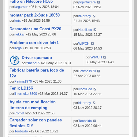
Fallo en Nitecore HC65
por
pepinfaxera
por
largarser
»05 Nov 2023 18:04
07 Nov 2023 19:51
montar pack 2x3uds 18650
por
bikersoy
por
kntx
»15 Jul 2023 16:59
21 Jul 2023 15:43
Desmontar una Coast PX20
por
Noctiluco
por
nekkar
»12 May 2023 23:06
15 May 2023 22:27
Problema con driver fet+1
por
WilPCH
por
irega
»19 Jul 2019 08:53
06 May 2023 14:53
Driver quemado
por
WilPCH
06 May 2023 14:41
por
Nacho55
»20 May 2022 18:31
Fabricar batería para foco de
por
Fatima1970
12v
27 Abr 2023 00:36
por
Fatima1970
»03 Abr 2023 21:36
Fenix LD15R
por
Noctiluco
por
linterneitor8500
»15 Mar 2023 14:37
16 Mar 2023 22:55
Ayuda con modificación
por
bikersoy
linterna de camping
03 Nov 2022 20:17
por
Comet
»22 Oct 2022 22:56
Cargador solar con paneles
por
Teobaldo
flexibles DIY
02 Nov 2022 06:44
por
Teobaldo
»12 Oct 2022 18:22