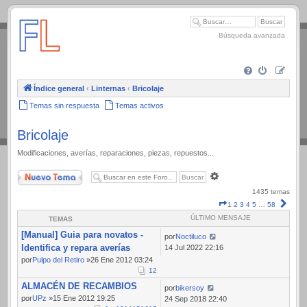
.
Búsqueda avanzada
Índice general
‹
Linternas
‹
Bricolaje
Temas sin respuesta
Temas activos
Bricolaje
Modificaciones, averías, reparaciones, piezas, repuestos...
Nuevo Tema
Búsqueda
avanzada
1435 temas
Página
Sigui
1
2
3
4
5
…
58
1
ÚLTIMO MENSAJE
TEMAS
de
[Manual] Guia para novatos -
58
por
Noctiluco
Identifica y repara averías
14 Jul 2022 22:16
por
Pulpo del Retiro
»26 Ene 2012 03:24
1
2
ALMACÉN DE RECAMBIOS
por
bikersoy
por
UPz
»15 Ene 2012 19:25
24 Sep 2018 22:40