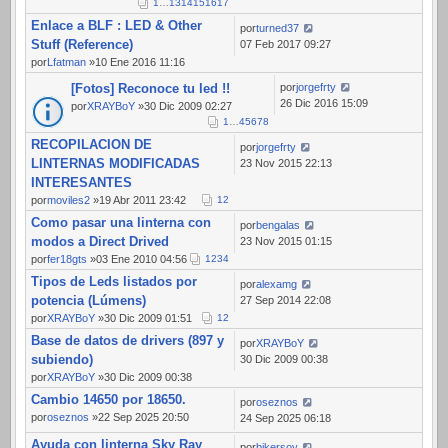
1
…
13
14
15
16
17
Enlace a BLF : LED & Other
por
turned37
Stuff (Reference)
07 Feb 2017 09:27
por
Lfatman
»10 Ene 2016 11:16
[Fotos] Reconoce tu led !!
por
jorgefrty
26 Dic 2016 15:09
por
XRAYBoY
»30 Dic 2009 02:27
1
…
4
5
6
7
8
RECOPILACION DE
por
jorgefrty
LINTERNAS MODIFICADAS
23 Nov 2015 22:13
INTERESANTES
por
moviles2
»19 Abr 2011 23:42
1
2
Como pasar una linterna con
por
bengalas
modos a Direct Drived
23 Nov 2015 01:15
por
fer18gts
»03 Ene 2010 04:56
1
2
3
4
Tipos de Leds listados por
por
alexamg
potencia (Lúmens)
27 Sep 2014 22:08
por
XRAYBoY
»30 Dic 2009 01:51
1
2
Base de datos de drivers (897 y
por
XRAYBoY
subiendo)
30 Dic 2009 00:38
por
XRAYBoY
»30 Dic 2009 00:38
Cambio 14650 por 18650.
por
oseznos
por
oseznos
»22 Sep 2025 20:50
24 Sep 2025 06:18
Ayuda con linterna Sky Ray
por
bikersoy