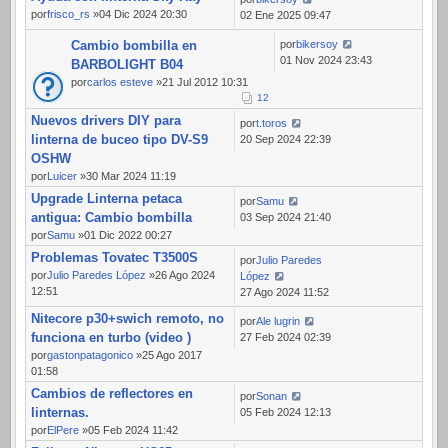
por
frisco_rs
»04 Dic 2024 20:30
02 Ene 2025 09:47
Cambio bombilla en
por
bikersoy
01 Nov 2024 23:43
BARBOLIGHT B04
por
carlos esteve
»21 Jul 2012 10:31
1
2
Nuevos drivers DIY para
por
t.toros
linterna de buceo tipo DV-S9
20 Sep 2024 22:39
OSHW
por
Luicer
»30 Mar 2024 11:19
Upgrade Linterna petaca
por
Samu
antigua: Cambio bombilla
03 Sep 2024 21:40
por
Samu
»01 Dic 2022 00:27
Problemas Tovatec T3500S
por
Julio Paredes
por
Julio Paredes López
»26 Ago 2024
López
12:51
27 Ago 2024 11:52
Nitecore p30+swich remoto, no
por
Ale lugrin
funciona en turbo (video )
27 Feb 2024 02:39
por
gastonpatagonico
»25 Ago 2017
01:58
Cambios de reflectores en
por
Sonan
linternas.
05 Feb 2024 12:13
por
ElPere
»05 Feb 2024 11:42