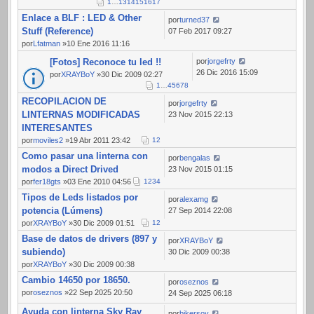
1
…
13
14
15
16
17
Enlace a BLF : LED & Other
por
turned37
Stuff (Reference)
07 Feb 2017 09:27
por
Lfatman
»10 Ene 2016 11:16
[Fotos] Reconoce tu led !!
por
jorgefrty
26 Dic 2016 15:09
por
XRAYBoY
»30 Dic 2009 02:27
1
…
4
5
6
7
8
RECOPILACION DE
por
jorgefrty
LINTERNAS MODIFICADAS
23 Nov 2015 22:13
INTERESANTES
por
moviles2
»19 Abr 2011 23:42
1
2
Como pasar una linterna con
por
bengalas
modos a Direct Drived
23 Nov 2015 01:15
por
fer18gts
»03 Ene 2010 04:56
1
2
3
4
Tipos de Leds listados por
por
alexamg
potencia (Lúmens)
27 Sep 2014 22:08
por
XRAYBoY
»30 Dic 2009 01:51
1
2
Base de datos de drivers (897 y
por
XRAYBoY
subiendo)
30 Dic 2009 00:38
por
XRAYBoY
»30 Dic 2009 00:38
Cambio 14650 por 18650.
por
oseznos
por
oseznos
»22 Sep 2025 20:50
24 Sep 2025 06:18
Ayuda con linterna Sky Ray
por
bikersoy