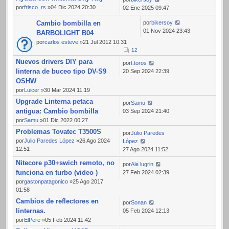
por
frisco_rs
»04 Dic 2024 20:30
02 Ene 2025 09:47
Cambio bombilla en
por
bikersoy
01 Nov 2024 23:43
BARBOLIGHT B04
por
carlos esteve
»21 Jul 2012 10:31
1
2
Nuevos drivers DIY para
por
t.toros
linterna de buceo tipo DV-S9
20 Sep 2024 22:39
OSHW
por
Luicer
»30 Mar 2024 11:19
Upgrade Linterna petaca
por
Samu
antigua: Cambio bombilla
03 Sep 2024 21:40
por
Samu
»01 Dic 2022 00:27
Problemas Tovatec T3500S
por
Julio Paredes
por
Julio Paredes López
»26 Ago 2024
López
12:51
27 Ago 2024 11:52
Nitecore p30+swich remoto, no
por
Ale lugrin
funciona en turbo (video )
27 Feb 2024 02:39
por
gastonpatagonico
»25 Ago 2017
01:58
Cambios de reflectores en
por
Sonan
linternas.
05 Feb 2024 12:13
por
ElPere
»05 Feb 2024 11:42