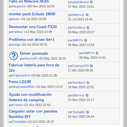
Fallo en Nitecore HC65
por
pepinfaxera
por
largarser
»05 Nov 2023 18:04
07 Nov 2023 19:51
montar pack 2x3uds 18650
por
bikersoy
por
kntx
»15 Jul 2023 16:59
21 Jul 2023 15:43
Desmontar una Coast PX20
por
Noctiluco
por
nekkar
»12 May 2023 23:06
15 May 2023 22:27
Problema con driver fet+1
por
WilPCH
por
irega
»19 Jul 2019 08:53
06 May 2023 14:53
Driver quemado
por
WilPCH
06 May 2023 14:41
por
Nacho55
»20 May 2022 18:31
Fabricar batería para foco de
por
Fatima1970
12v
27 Abr 2023 00:36
por
Fatima1970
»03 Abr 2023 21:36
Fenix LD15R
por
Noctiluco
por
linterneitor8500
»15 Mar 2023 14:37
16 Mar 2023 22:55
Ayuda con modificación
por
bikersoy
linterna de camping
03 Nov 2022 20:17
por
Comet
»22 Oct 2022 22:56
Cargador solar con paneles
por
Teobaldo
flexibles DIY
02 Nov 2022 06:44
por
Teobaldo
»12 Oct 2022 18:22