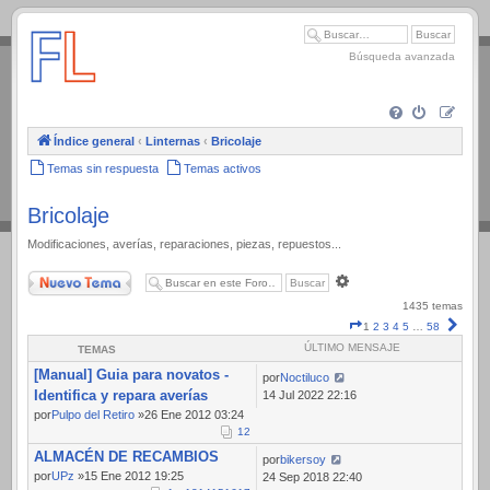
.
Búsqueda avanzada
Índice general
‹
Linternas
‹
Bricolaje
Temas sin respuesta
Temas activos
Bricolaje
Modificaciones, averías, reparaciones, piezas, repuestos...
Nuevo Tema
Búsqueda
avanzada
1435 temas
Página
Sigui
1
2
3
4
5
…
58
1
ÚLTIMO MENSAJE
TEMAS
de
[Manual] Guia para novatos -
58
por
Noctiluco
Identifica y repara averías
14 Jul 2022 22:16
por
Pulpo del Retiro
»26 Ene 2012 03:24
1
2
ALMACÉN DE RECAMBIOS
por
bikersoy
por
UPz
»15 Ene 2012 19:25
24 Sep 2018 22:40