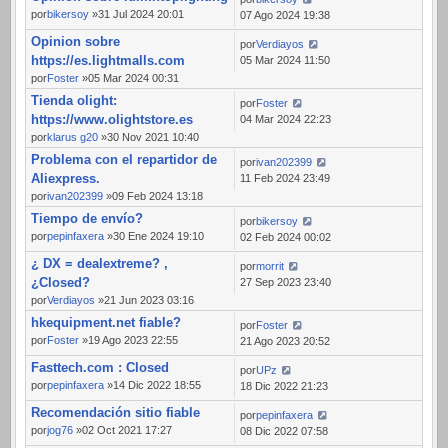
por
bikersoy
»31 Jul 2024 20:01
07 Ago 2024 19:38
Opinion sobre
por
Verdiayos
https://es.lightmalls.com
05 Mar 2024 11:50
por
Foster
»05 Mar 2024 00:31
Tienda olight:
por
Foster
https://www.olightstore.es
04 Mar 2024 22:23
por
klarus g20
»30 Nov 2021 10:40
Problema con el repartidor de
por
ivan202399
Aliexpress.
11 Feb 2024 23:49
por
ivan202399
»09 Feb 2024 13:18
Tiempo de envío?
por
bikersoy
por
pepinfaxera
»30 Ene 2024 19:10
02 Feb 2024 00:02
¿ DX = dealextreme? ,
por
morrit
¿Closed?
27 Sep 2023 23:40
por
Verdiayos
»21 Jun 2023 03:16
hkequipment.net fiable?
por
Foster
por
Foster
»19 Ago 2023 22:55
21 Ago 2023 20:52
Fasttech.com : Closed
por
UPz
por
pepinfaxera
»14 Dic 2022 18:55
18 Dic 2022 21:23
Recomendación sitio fiable
por
pepinfaxera
por
jog76
»02 Oct 2021 17:27
08 Dic 2022 07:58