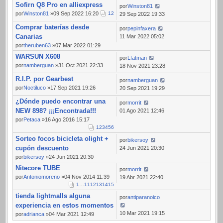
Sofirn Q8 Pro en alliexpress
por
Winston81
por
Winston81
»09 Sep 2022 16:20
1
2
29 Sep 2022 19:33
Comprar baterías desde
por
pepinfaxera
Canarias
11 Mar 2022 05:02
por
theruben63
»07 Mar 2022 01:29
WARSUN X608
por
Lfatman
por
namberguan
»31 Oct 2021 22:33
18 Nov 2021 23:28
R.I.P. por Gearbest
por
namberguan
por
Noctiluco
»17 Sep 2021 19:26
20 Sep 2021 19:29
¿Dónde puedo encontrar una
por
morrit
NEW 898? ¡¡¡Encontrada!!!
01 Ago 2021 12:46
por
Petaca
»16 Ago 2016 15:17
1
2
3
4
5
6
Sorteo focos bicicleta olight +
por
bikersoy
cupón descuento
24 Jun 2021 20:30
por
bikersoy
»24 Jun 2021 20:30
Nitecore TUBE
por
morrit
por
Antoniomoreno
»04 Nov 2014 11:39
19 Abr 2021 22:40
1
…
11
12
13
14
15
tienda lightmalls alguna
por
antiparanoico
experiencia en estos momentos
10 Mar 2021 19:15
por
adrianca
»04 Mar 2021 12:49