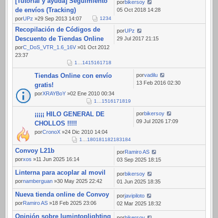
[Tutorial y ayuda] Seguimiento
por
bikersoy
de envíos (Tracking)
05 Oct 2018 14:28
por
UPz
»29 Sep 2013 14:07
1
2
3
4
Recopilación de Códigos de
por
UPz
Descuento de Tiendas Online
29 Jul 2017 21:15
por
C_DoS_VTR_1.6_16V
»01 Oct 2012
23:37
1
…
14
15
16
17
18
Tiendas Online con envío
por
vadilu
13 Feb 2016 02:30
gratis!
por
XRAYBoY
»02 Ene 2010 00:34
1
…
15
16
17
18
19
¡¡¡¡¡ HILO GENERAL DE
por
bikersoy
09 Jul 2026 17:09
CHOLLOS !!!!!
por
CronoX
»24 Dic 2010 14:04
1
…
180
181
182
183
184
Convoy L21b
por
Ramiro AS
por
xos
»11 Jun 2025 16:14
03 Sep 2025 18:15
Linterna para acoplar al movil
por
bikersoy
por
namberguan
»30 May 2025 22:42
01 Jun 2025 18:35
Nueva tienda online de Convoy
por
javipiloto
por
Ramiro AS
»18 Feb 2025 23:06
02 Mar 2025 18:32
Opinión sobre lumintoplighting
por
bikersoy