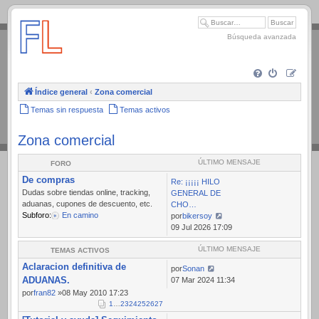
.
Búsqueda avanzada
Índice general
‹
Zona comercial
Temas sin respuesta
Temas activos
Zona comercial
ÚLTIMO MENSAJE
FORO
De compras
Re: ¡¡¡¡¡ HILO
Dudas sobre tiendas online, tracking,
GENERAL DE
aduanas, cupones de descuento, etc.
CHO…
Subforo:
En camino
por
bikersoy
Ver
09 Jul 2026 17:09
último
mensaje
ÚLTIMO MENSAJE
TEMAS ACTIVOS
Aclaracion definitiva de
por
Sonan
ADUANAS.
07 Mar 2024 11:34
por
fran82
»08 May 2010 17:23
1
…
23
24
25
26
27