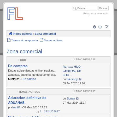
.
Búsqueda avanzada
Índice general
‹
Zona comercial
Temas sin respuesta
Temas activos
Zona comercial
ÚLTIMO MENSAJE
FORO
De compras
Re: ¡¡¡¡¡ HILO
Dudas sobre tiendas online, tracking,
GENERAL DE
aduanas, cupones de descuento, etc.
CHO…
Subforo:
En camino
por
bikersoy
Ver
09 Jul 2026 17:09
último
mensaje
ÚLTIMO MENSAJE
TEMAS ACTIVOS
Aclaracion definitiva de
por
Sonan
ADUANAS.
07 Mar 2024 11:34
por
fran82
»08 May 2010 17:23
1
…
23
24
25
26
27