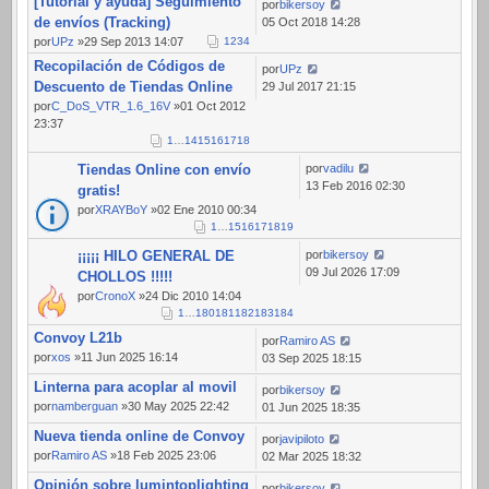
[Tutorial y ayuda] Seguimiento
por
bikersoy
de envíos (Tracking)
05 Oct 2018 14:28
por
UPz
»29 Sep 2013 14:07
1
2
3
4
Recopilación de Códigos de
por
UPz
Descuento de Tiendas Online
29 Jul 2017 21:15
por
C_DoS_VTR_1.6_16V
»01 Oct 2012
23:37
1
…
14
15
16
17
18
Tiendas Online con envío
por
vadilu
13 Feb 2016 02:30
gratis!
por
XRAYBoY
»02 Ene 2010 00:34
1
…
15
16
17
18
19
¡¡¡¡¡ HILO GENERAL DE
por
bikersoy
09 Jul 2026 17:09
CHOLLOS !!!!!
por
CronoX
»24 Dic 2010 14:04
1
…
180
181
182
183
184
Convoy L21b
por
Ramiro AS
por
xos
»11 Jun 2025 16:14
03 Sep 2025 18:15
Linterna para acoplar al movil
por
bikersoy
por
namberguan
»30 May 2025 22:42
01 Jun 2025 18:35
Nueva tienda online de Convoy
por
javipiloto
por
Ramiro AS
»18 Feb 2025 23:06
02 Mar 2025 18:32
Opinión sobre lumintoplighting
por
bikersoy