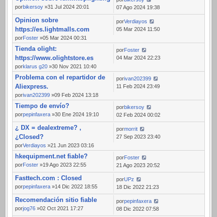
por
bikersoy
»31 Jul 2024 20:01
07 Ago 2024 19:38
Opinion sobre
por
Verdiayos
https://es.lightmalls.com
05 Mar 2024 11:50
por
Foster
»05 Mar 2024 00:31
Tienda olight:
por
Foster
https://www.olightstore.es
04 Mar 2024 22:23
por
klarus g20
»30 Nov 2021 10:40
Problema con el repartidor de
por
ivan202399
Aliexpress.
11 Feb 2024 23:49
por
ivan202399
»09 Feb 2024 13:18
Tiempo de envío?
por
bikersoy
por
pepinfaxera
»30 Ene 2024 19:10
02 Feb 2024 00:02
¿ DX = dealextreme? ,
por
morrit
¿Closed?
27 Sep 2023 23:40
por
Verdiayos
»21 Jun 2023 03:16
hkequipment.net fiable?
por
Foster
por
Foster
»19 Ago 2023 22:55
21 Ago 2023 20:52
Fasttech.com : Closed
por
UPz
por
pepinfaxera
»14 Dic 2022 18:55
18 Dic 2022 21:23
Recomendación sitio fiable
por
pepinfaxera
por
jog76
»02 Oct 2021 17:27
08 Dic 2022 07:58