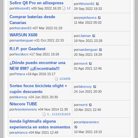
Sofirn Q8 Pro en alliexpress
por
Winston81
por
Winston81
»09 Sep 2022 16:20
1
2
29 Sep 2022 19:33
Comprar baterías desde
por
pepinfaxera
Canarias
11 Mar 2022 05:02
por
theruben63
»07 Mar 2022 01:29
WARSUN X608
por
Lfatman
por
namberguan
»31 Oct 2021 22:33
18 Nov 2021 23:28
R.I.P. por Gearbest
por
namberguan
por
Noctiluco
»17 Sep 2021 19:26
20 Sep 2021 19:29
¿Dónde puedo encontrar una
por
morrit
NEW 898? ¡¡¡Encontrada!!!
01 Ago 2021 12:46
por
Petaca
»16 Ago 2016 15:17
1
2
3
4
5
6
Sorteo focos bicicleta olight +
por
bikersoy
cupón descuento
24 Jun 2021 20:30
por
bikersoy
»24 Jun 2021 20:30
Nitecore TUBE
por
morrit
por
Antoniomoreno
»04 Nov 2014 11:39
19 Abr 2021 22:40
1
…
11
12
13
14
15
tienda lightmalls alguna
por
antiparanoico
experiencia en estos momentos
10 Mar 2021 19:15
por
adrianca
»04 Mar 2021 12:49