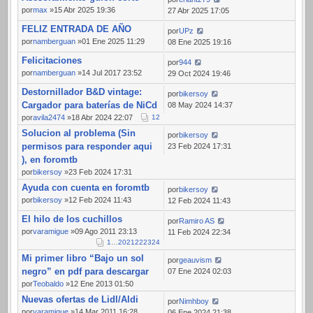
por
max
»15 Abr 2025 19:36
27 Abr 2025 17:05
FELIZ ENTRADA DE AÑO
por
UPz
por
namberguan
»01 Ene 2025 11:29
08 Ene 2025 19:16
Felicitaciones
por
944
por
namberguan
»14 Jul 2017 23:52
29 Oct 2024 19:46
Destornillador B&D vintage:
por
bikersoy
Cargador para baterías de NiCd
08 May 2024 14:37
por
avila2474
»18 Abr 2024 22:07
1
2
Solucion al problema (Sin
por
bikersoy
permisos para responder aqui
23 Feb 2024 17:31
), en foromtb
por
bikersoy
»23 Feb 2024 17:31
Ayuda con cuenta en foromtb
por
bikersoy
por
bikersoy
»12 Feb 2024 11:43
12 Feb 2024 11:43
El hilo de los cuchillos
por
Ramiro AS
por
varamigue
»09 Ago 2011 23:13
11 Feb 2024 22:34
1
…
20
21
22
23
24
Mi primer libro “Bajo un sol
por
geauvism
negro” en pdf para descargar
07 Ene 2024 02:03
por
Teobaldo
»12 Ene 2013 01:50
Nuevas ofertas de Lidl/Aldi
por
Nimhboy
por
varamigue
»14 Mar 2011 16:28
06 Ene 2024 21:38