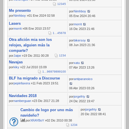
1
2
3
4
5
Me presento
por
Nimhboy
por
Nimhboy
»01 Ene 2024 02:58
05 Ene 2024 20:46
Lasers
por
morrit
por
morrit
»06 Ene 2010 23:57
16 Dic 2023 21:46
1
…
4
5
6
7
8
Otra afición mia son los
por
bikersoy
relojes, alguien más la
08 Jun 2023 21:36
comparte?
por
Jaipe
»19 Dic 2011 00:28
1
2
3
4
Navajas
por
xatu
por
kiky
»22 Jul 2010 15:09
07 Abr 2023 13:26
1
…
96
97
98
99
100
BLF ha migrado a Discourse
por
antiparanoico
por
pepinfaxera
»11 Feb 2023 19:51
06 Abr 2023 03:26
Navidades 2018
por
jorgefrty
por
namberguan
»23 Dic 2017 21:28
24 Dic 2022 19:47
Cambio de logo por uno más
por
jorgefrty
20 Dic 2022 08:41
navideño?
por
XRAYBoY
»02 Dic 2010 00:38
1
2
3
4