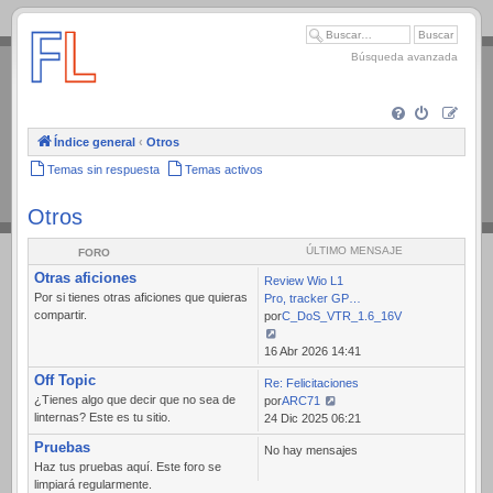
.
Búsqueda avanzada
Índice general
‹
Otros
Temas sin respuesta
Temas activos
Otros
ÚLTIMO MENSAJE
FORO
Otras aficiones
Review Wio L1
Por si tienes otras aficiones que quieras
Pro, tracker GP…
compartir.
por
C_DoS_VTR_1.6_16V
Ver
16 Abr 2026 14:41
último
Off Topic
Re: Felicitaciones
mensaje
¿Tienes algo que decir que no sea de
por
ARC71
linternas? Este es tu sitio.
Ver
24 Dic 2025 06:21
último
Pruebas
No hay mensajes
mensaje
Haz tus pruebas aquí. Este foro se
limpiará regularmente.