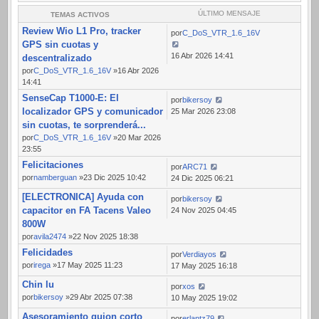
ÚLTIMO MENSAJE
TEMAS ACTIVOS
Review Wio L1 Pro, tracker
por
C_DoS_VTR_1.6_16V
GPS sin cuotas y
16 Abr 2026 14:41
descentralizado
por
C_DoS_VTR_1.6_16V
»16 Abr 2026
14:41
SenseCap T1000-E: El
por
bikersoy
localizador GPS y comunicador
25 Mar 2026 23:08
sin cuotas, te sorprenderá...
por
C_DoS_VTR_1.6_16V
»20 Mar 2026
23:55
Felicitaciones
por
ARC71
por
namberguan
»23 Dic 2025 10:42
24 Dic 2025 06:21
[ELECTRONICA] Ayuda con
por
bikersoy
capacitor en FA Tacens Valeo
24 Nov 2025 04:45
800W
por
avila2474
»22 Nov 2025 18:38
Felicidades
por
Verdiayos
por
irega
»17 May 2025 11:23
17 May 2025 16:18
Chin lu
por
xos
por
bikersoy
»29 Abr 2025 07:38
10 May 2025 19:02
Asesoramiento guion corto
por
erlantz79