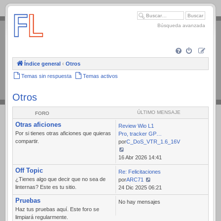
.
Búsqueda avanzada
Índice general
‹
Otros
Temas sin respuesta
Temas activos
Otros
ÚLTIMO MENSAJE
FORO
Otras aficiones
Review Wio L1
Por si tienes otras aficiones que quieras
Pro, tracker GP…
compartir.
por
C_DoS_VTR_1.6_16V
Ver
16 Abr 2026 14:41
último
Off Topic
Re: Felicitaciones
mensaje
¿Tienes algo que decir que no sea de
por
ARC71
linternas? Este es tu sitio.
Ver
24 Dic 2025 06:21
último
Pruebas
No hay mensajes
mensaje
Haz tus pruebas aquí. Este foro se
limpiará regularmente.