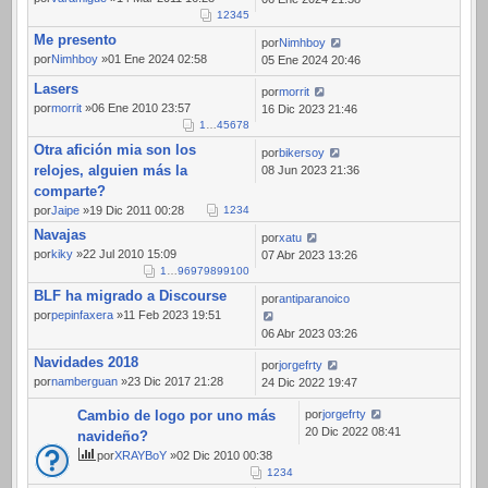
1
2
3
4
5
Me presento
por
Nimhboy
por
Nimhboy
»01 Ene 2024 02:58
05 Ene 2024 20:46
Lasers
por
morrit
por
morrit
»06 Ene 2010 23:57
16 Dic 2023 21:46
1
…
4
5
6
7
8
Otra afición mia son los
por
bikersoy
relojes, alguien más la
08 Jun 2023 21:36
comparte?
por
Jaipe
»19 Dic 2011 00:28
1
2
3
4
Navajas
por
xatu
por
kiky
»22 Jul 2010 15:09
07 Abr 2023 13:26
1
…
96
97
98
99
100
BLF ha migrado a Discourse
por
antiparanoico
por
pepinfaxera
»11 Feb 2023 19:51
06 Abr 2023 03:26
Navidades 2018
por
jorgefrty
por
namberguan
»23 Dic 2017 21:28
24 Dic 2022 19:47
Cambio de logo por uno más
por
jorgefrty
20 Dic 2022 08:41
navideño?
por
XRAYBoY
»02 Dic 2010 00:38
1
2
3
4