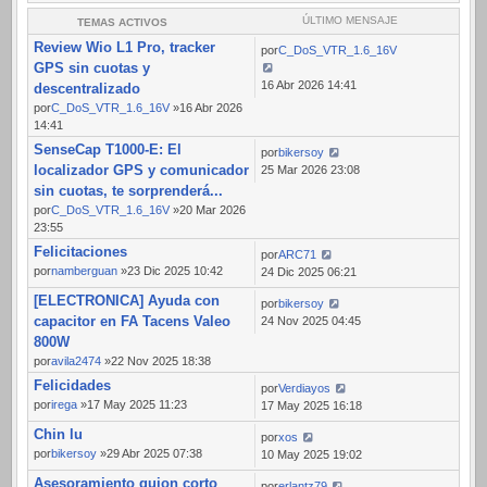
ÚLTIMO MENSAJE
TEMAS ACTIVOS
Review Wio L1 Pro, tracker
por
C_DoS_VTR_1.6_16V
GPS sin cuotas y
16 Abr 2026 14:41
descentralizado
por
C_DoS_VTR_1.6_16V
»16 Abr 2026
14:41
SenseCap T1000-E: El
por
bikersoy
localizador GPS y comunicador
25 Mar 2026 23:08
sin cuotas, te sorprenderá...
por
C_DoS_VTR_1.6_16V
»20 Mar 2026
23:55
Felicitaciones
por
ARC71
por
namberguan
»23 Dic 2025 10:42
24 Dic 2025 06:21
[ELECTRONICA] Ayuda con
por
bikersoy
capacitor en FA Tacens Valeo
24 Nov 2025 04:45
800W
por
avila2474
»22 Nov 2025 18:38
Felicidades
por
Verdiayos
por
irega
»17 May 2025 11:23
17 May 2025 16:18
Chin lu
por
xos
por
bikersoy
»29 Abr 2025 07:38
10 May 2025 19:02
Asesoramiento guion corto
por
erlantz79