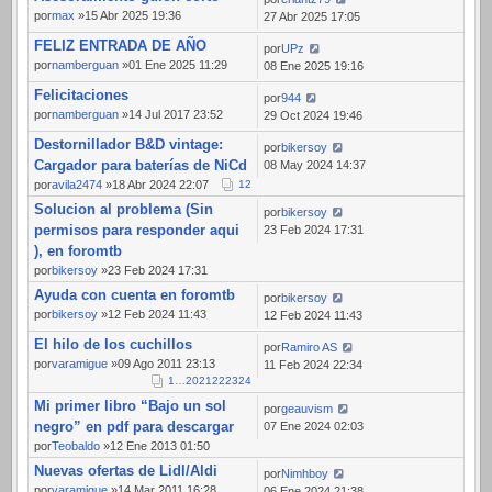
por
max
»15 Abr 2025 19:36
27 Abr 2025 17:05
FELIZ ENTRADA DE AÑO
por
UPz
por
namberguan
»01 Ene 2025 11:29
08 Ene 2025 19:16
Felicitaciones
por
944
por
namberguan
»14 Jul 2017 23:52
29 Oct 2024 19:46
Destornillador B&D vintage:
por
bikersoy
Cargador para baterías de NiCd
08 May 2024 14:37
por
avila2474
»18 Abr 2024 22:07
1
2
Solucion al problema (Sin
por
bikersoy
permisos para responder aqui
23 Feb 2024 17:31
), en foromtb
por
bikersoy
»23 Feb 2024 17:31
Ayuda con cuenta en foromtb
por
bikersoy
por
bikersoy
»12 Feb 2024 11:43
12 Feb 2024 11:43
El hilo de los cuchillos
por
Ramiro AS
por
varamigue
»09 Ago 2011 23:13
11 Feb 2024 22:34
1
…
20
21
22
23
24
Mi primer libro “Bajo un sol
por
geauvism
negro” en pdf para descargar
07 Ene 2024 02:03
por
Teobaldo
»12 Ene 2013 01:50
Nuevas ofertas de Lidl/Aldi
por
Nimhboy
por
varamigue
»14 Mar 2011 16:28
06 Ene 2024 21:38