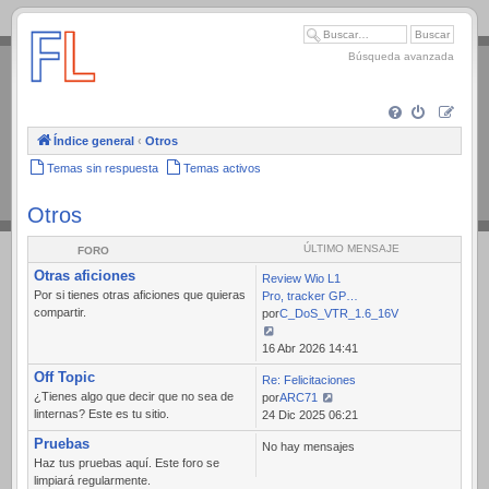
.
Búsqueda avanzada
Índice general
‹
Otros
Temas sin respuesta
Temas activos
Otros
ÚLTIMO MENSAJE
FORO
Otras aficiones
Review Wio L1
Por si tienes otras aficiones que quieras
Pro, tracker GP…
compartir.
por
C_DoS_VTR_1.6_16V
Ver
16 Abr 2026 14:41
último
Off Topic
Re: Felicitaciones
mensaje
¿Tienes algo que decir que no sea de
por
ARC71
linternas? Este es tu sitio.
Ver
24 Dic 2025 06:21
último
Pruebas
No hay mensajes
mensaje
Haz tus pruebas aquí. Este foro se
limpiará regularmente.