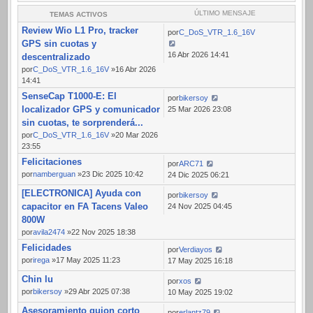
ÚLTIMO MENSAJE
TEMAS ACTIVOS
Review Wio L1 Pro, tracker
por
C_DoS_VTR_1.6_16V
GPS sin cuotas y
16 Abr 2026 14:41
descentralizado
por
C_DoS_VTR_1.6_16V
»16 Abr 2026
14:41
SenseCap T1000-E: El
por
bikersoy
localizador GPS y comunicador
25 Mar 2026 23:08
sin cuotas, te sorprenderá...
por
C_DoS_VTR_1.6_16V
»20 Mar 2026
23:55
Felicitaciones
por
ARC71
por
namberguan
»23 Dic 2025 10:42
24 Dic 2025 06:21
[ELECTRONICA] Ayuda con
por
bikersoy
capacitor en FA Tacens Valeo
24 Nov 2025 04:45
800W
por
avila2474
»22 Nov 2025 18:38
Felicidades
por
Verdiayos
por
irega
»17 May 2025 11:23
17 May 2025 16:18
Chin lu
por
xos
por
bikersoy
»29 Abr 2025 07:38
10 May 2025 19:02
Asesoramiento guion corto
por
erlantz79