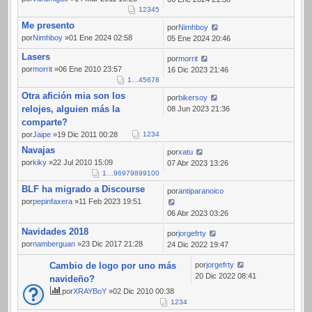
1
2
3
4
5
Me presento
por
Nimhboy
por
Nimhboy
»01 Ene 2024 02:58
05 Ene 2024 20:46
Lasers
por
morrit
por
morrit
»06 Ene 2010 23:57
16 Dic 2023 21:46
1
…
4
5
6
7
8
Otra afición mia son los
por
bikersoy
relojes, alguien más la
08 Jun 2023 21:36
comparte?
por
Jaipe
»19 Dic 2011 00:28
1
2
3
4
Navajas
por
xatu
por
kiky
»22 Jul 2010 15:09
07 Abr 2023 13:26
1
…
96
97
98
99
100
BLF ha migrado a Discourse
por
antiparanoico
por
pepinfaxera
»11 Feb 2023 19:51
06 Abr 2023 03:26
Navidades 2018
por
jorgefrty
por
namberguan
»23 Dic 2017 21:28
24 Dic 2022 19:47
Cambio de logo por uno más
por
jorgefrty
20 Dic 2022 08:41
navideño?
por
XRAYBoY
»02 Dic 2010 00:38
1
2
3
4