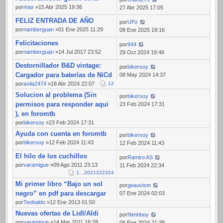
por
max
»15 Abr 2025 19:36
27 Abr 2025 17:05
FELIZ ENTRADA DE AÑO
por
UPz
por
namberguan
»01 Ene 2025 11:29
08 Ene 2025 19:16
Felicitaciones
por
944
por
namberguan
»14 Jul 2017 23:52
29 Oct 2024 19:46
Destornillador B&D vintage:
por
bikersoy
Cargador para baterías de NiCd
08 May 2024 14:37
por
avila2474
»18 Abr 2024 22:07
1
2
Solucion al problema (Sin
por
bikersoy
permisos para responder aqui
23 Feb 2024 17:31
), en foromtb
por
bikersoy
»23 Feb 2024 17:31
Ayuda con cuenta en foromtb
por
bikersoy
por
bikersoy
»12 Feb 2024 11:43
12 Feb 2024 11:43
El hilo de los cuchillos
por
Ramiro AS
por
varamigue
»09 Ago 2011 23:13
11 Feb 2024 22:34
1
…
20
21
22
23
24
Mi primer libro “Bajo un sol
por
geauvism
negro” en pdf para descargar
07 Ene 2024 02:03
por
Teobaldo
»12 Ene 2013 01:50
Nuevas ofertas de Lidl/Aldi
por
Nimhboy
por
varamigue
»14 Mar 2011 16:28
06 Ene 2024 21:38