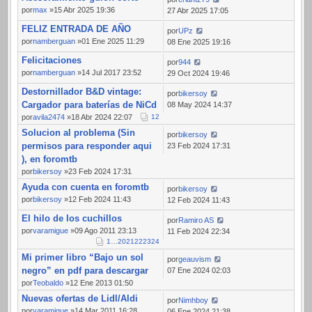
por
max
»15 Abr 2025 19:36
27 Abr 2025 17:05
FELIZ ENTRADA DE AÑO
por
UPz
por
namberguan
»01 Ene 2025 11:29
08 Ene 2025 19:16
Felicitaciones
por
944
por
namberguan
»14 Jul 2017 23:52
29 Oct 2024 19:46
Destornillador B&D vintage:
por
bikersoy
Cargador para baterías de NiCd
08 May 2024 14:37
por
avila2474
»18 Abr 2024 22:07
1
2
Solucion al problema (Sin
por
bikersoy
permisos para responder aqui
23 Feb 2024 17:31
), en foromtb
por
bikersoy
»23 Feb 2024 17:31
Ayuda con cuenta en foromtb
por
bikersoy
por
bikersoy
»12 Feb 2024 11:43
12 Feb 2024 11:43
El hilo de los cuchillos
por
Ramiro AS
por
varamigue
»09 Ago 2011 23:13
11 Feb 2024 22:34
1
…
20
21
22
23
24
Mi primer libro “Bajo un sol
por
geauvism
negro” en pdf para descargar
07 Ene 2024 02:03
por
Teobaldo
»12 Ene 2013 01:50
Nuevas ofertas de Lidl/Aldi
por
Nimhboy
por
varamigue
»14 Mar 2011 16:28
06 Ene 2024 21:38