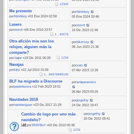
1
2
3
4
5
Me presento
por
Nimhboy
por
Nimhboy
»01 Ene 2024 02:58
05 Ene 2024 20:46
Lasers
por
morrit
por
morrit
»06 Ene 2010 23:57
16 Dic 2023 21:46
1
…
4
5
6
7
8
Otra afición mia son los
por
bikersoy
relojes, alguien más la
08 Jun 2023 21:36
comparte?
por
Jaipe
»19 Dic 2011 00:28
1
2
3
4
Navajas
por
xatu
por
kiky
»22 Jul 2010 15:09
07 Abr 2023 13:26
1
…
96
97
98
99
100
BLF ha migrado a Discourse
por
antiparanoico
por
pepinfaxera
»11 Feb 2023 19:51
06 Abr 2023 03:26
Navidades 2018
por
jorgefrty
por
namberguan
»23 Dic 2017 21:28
24 Dic 2022 19:47
Cambio de logo por uno más
por
jorgefrty
20 Dic 2022 08:41
navideño?
por
XRAYBoY
»02 Dic 2010 00:38
1
2
3
4