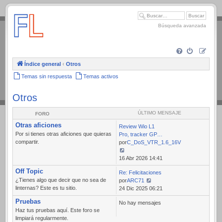
.
Búsqueda avanzada
Índice general
‹
Otros
Temas sin respuesta
Temas activos
Otros
ÚLTIMO MENSAJE
FORO
Otras aficiones
Review Wio L1
Por si tienes otras aficiones que quieras
Pro, tracker GP…
compartir.
por
C_DoS_VTR_1.6_16V
Ver
16 Abr 2026 14:41
último
Off Topic
Re: Felicitaciones
mensaje
¿Tienes algo que decir que no sea de
por
ARC71
linternas? Este es tu sitio.
Ver
24 Dic 2025 06:21
último
Pruebas
No hay mensajes
mensaje
Haz tus pruebas aquí. Este foro se
limpiará regularmente.