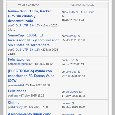
ÚLTIMO MENSAJE
TEMAS ACTIVOS
Review Wio L1 Pro, tracker
por
C_DoS_VTR_1.6_16V
GPS sin cuotas y
16 Abr 2026 14:41
descentralizado
por
C_DoS_VTR_1.6_16V
»16 Abr 2026
14:41
SenseCap T1000-E: El
por
bikersoy
localizador GPS y comunicador
25 Mar 2026 23:08
sin cuotas, te sorprenderá...
por
C_DoS_VTR_1.6_16V
»20 Mar 2026
23:55
Felicitaciones
por
ARC71
por
namberguan
»23 Dic 2025 10:42
24 Dic 2025 06:21
[ELECTRONICA] Ayuda con
por
bikersoy
capacitor en FA Tacens Valeo
24 Nov 2025 04:45
800W
por
avila2474
»22 Nov 2025 18:38
Felicidades
por
Verdiayos
por
irega
»17 May 2025 11:23
17 May 2025 16:18
Chin lu
por
xos
por
bikersoy
»29 Abr 2025 07:38
10 May 2025 19:02
Asesoramiento guion corto
por
erlantz79