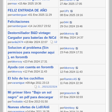
por
max
»15 Abr 2025 19:36
27 Abr 2025 17:05
FELIZ ENTRADA DE AÑO
por
UPz
por
namberguan
»01 Ene 2025 11:29
08 Ene 2025 19:16
Felicitaciones
por
944
por
namberguan
»14 Jul 2017 23:52
29 Oct 2024 19:46
Destornillador B&D vintage:
por
bikersoy
Cargador para baterías de NiCd
08 May 2024 14:37
por
avila2474
»18 Abr 2024 22:07
1
2
Solucion al problema (Sin
por
bikersoy
permisos para responder aqui
23 Feb 2024 17:31
), en foromtb
por
bikersoy
»23 Feb 2024 17:31
Ayuda con cuenta en foromtb
por
bikersoy
por
bikersoy
»12 Feb 2024 11:43
12 Feb 2024 11:43
El hilo de los cuchillos
por
Ramiro AS
por
varamigue
»09 Ago 2011 23:13
11 Feb 2024 22:34
1
…
20
21
22
23
24
Mi primer libro “Bajo un sol
por
geauvism
negro” en pdf para descargar
07 Ene 2024 02:03
por
Teobaldo
»12 Ene 2013 01:50
Nuevas ofertas de Lidl/Aldi
por
Nimhboy
por
varamigue
»14 Mar 2011 16:28
06 Ene 2024 21:38