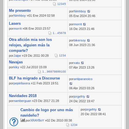
1
2
3
4
5
Me presento
por
Nimhboy
por
Nimhboy
»01 Ene 2024 02:58
05 Ene 2024 20:46
Lasers
por
morrit
por
morrit
»06 Ene 2010 23:57
16 Dic 2023 21:46
1
…
4
5
6
7
8
Otra afición mia son los
por
bikersoy
relojes, alguien más la
08 Jun 2023 21:36
comparte?
por
Jaipe
»19 Dic 2011 00:28
1
2
3
4
Navajas
por
xatu
por
kiky
»22 Jul 2010 15:09
07 Abr 2023 13:26
1
…
96
97
98
99
100
BLF ha migrado a Discourse
por
antiparanoico
por
pepinfaxera
»11 Feb 2023 19:51
06 Abr 2023 03:26
Navidades 2018
por
jorgefrty
por
namberguan
»23 Dic 2017 21:28
24 Dic 2022 19:47
Cambio de logo por uno más
por
jorgefrty
20 Dic 2022 08:41
navideño?
por
XRAYBoY
»02 Dic 2010 00:38
1
2
3
4