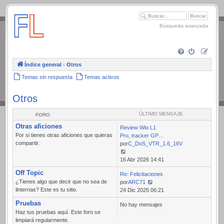
.
Búsqueda avanzada
Índice general
‹
Otros
Temas sin respuesta
Temas activos
Otros
ÚLTIMO MENSAJE
FORO
Otras aficiones
Review Wio L1
Por si tienes otras aficiones que quieras
Pro, tracker GP…
compartir.
por
C_DoS_VTR_1.6_16V
Ver
16 Abr 2026 14:41
último
Off Topic
Re: Felicitaciones
mensaje
¿Tienes algo que decir que no sea de
por
ARC71
linternas? Este es tu sitio.
Ver
24 Dic 2025 06:21
último
Pruebas
No hay mensajes
mensaje
Haz tus pruebas aquí. Este foro se
limpiará regularmente.