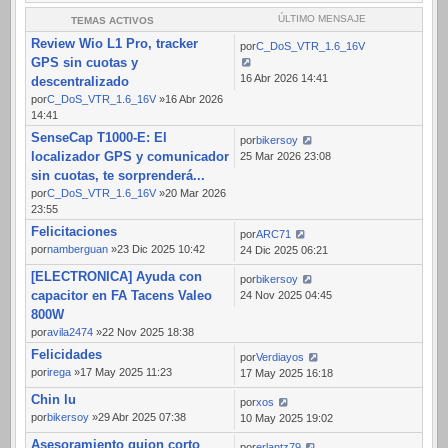
ÚLTIMO MENSAJE
TEMAS ACTIVOS
Review Wio L1 Pro, tracker
por
C_DoS_VTR_1.6_16V
GPS sin cuotas y
16 Abr 2026 14:41
descentralizado
por
C_DoS_VTR_1.6_16V
»16 Abr 2026
14:41
SenseCap T1000-E: El
por
bikersoy
localizador GPS y comunicador
25 Mar 2026 23:08
sin cuotas, te sorprenderá...
por
C_DoS_VTR_1.6_16V
»20 Mar 2026
23:55
Felicitaciones
por
ARC71
por
namberguan
»23 Dic 2025 10:42
24 Dic 2025 06:21
[ELECTRONICA] Ayuda con
por
bikersoy
capacitor en FA Tacens Valeo
24 Nov 2025 04:45
800W
por
avila2474
»22 Nov 2025 18:38
Felicidades
por
Verdiayos
por
irega
»17 May 2025 11:23
17 May 2025 16:18
Chin lu
por
xos
por
bikersoy
»29 Abr 2025 07:38
10 May 2025 19:02
Asesoramiento guion corto
por
erlantz79