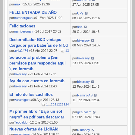
por
max
»15 Abr 2025 19:36
27 Abr 2025 17:05
FELIZ ENTRADA DE AÑO
por
UPz
por
namberguan
»01 Ene 2025 11:29
08 Ene 2025 19:16
Felicitaciones
por
944
por
namberguan
»14 Jul 2017 23:52
29 Oct 2024 19:46
Destornillador B&D vintage:
por
bikersoy
Cargador para baterías de NiCd
08 May 2024 14:37
por
avila2474
»18 Abr 2024 22:07
1
2
Solucion al problema (Sin
por
bikersoy
permisos para responder aqui
23 Feb 2024 17:31
), en foromtb
por
bikersoy
»23 Feb 2024 17:31
Ayuda con cuenta en foromtb
por
bikersoy
por
bikersoy
»12 Feb 2024 11:43
12 Feb 2024 11:43
El hilo de los cuchillos
por
Ramiro AS
por
varamigue
»09 Ago 2011 23:13
11 Feb 2024 22:34
1
…
20
21
22
23
24
Mi primer libro “Bajo un sol
por
geauvism
negro” en pdf para descargar
07 Ene 2024 02:03
por
Teobaldo
»12 Ene 2013 01:50
Nuevas ofertas de Lidl/Aldi
por
Nimhboy
por
varamigue
»14 Mar 2011 16:28
06 Ene 2024 21:38