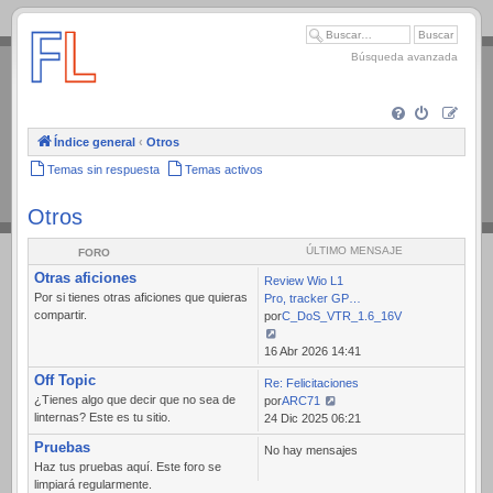
.
Búsqueda avanzada
Índice general
‹
Otros
Temas sin respuesta
Temas activos
Otros
ÚLTIMO MENSAJE
FORO
Otras aficiones
Review Wio L1
Por si tienes otras aficiones que quieras
Pro, tracker GP…
compartir.
por
C_DoS_VTR_1.6_16V
Ver
16 Abr 2026 14:41
último
Off Topic
Re: Felicitaciones
mensaje
¿Tienes algo que decir que no sea de
por
ARC71
linternas? Este es tu sitio.
Ver
24 Dic 2025 06:21
último
Pruebas
No hay mensajes
mensaje
Haz tus pruebas aquí. Este foro se
limpiará regularmente.