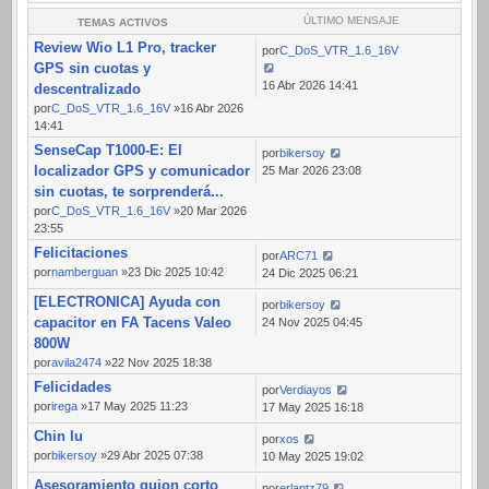
ÚLTIMO MENSAJE
TEMAS ACTIVOS
Review Wio L1 Pro, tracker
por
C_DoS_VTR_1.6_16V
GPS sin cuotas y
16 Abr 2026 14:41
descentralizado
por
C_DoS_VTR_1.6_16V
»16 Abr 2026
14:41
SenseCap T1000-E: El
por
bikersoy
localizador GPS y comunicador
25 Mar 2026 23:08
sin cuotas, te sorprenderá...
por
C_DoS_VTR_1.6_16V
»20 Mar 2026
23:55
Felicitaciones
por
ARC71
por
namberguan
»23 Dic 2025 10:42
24 Dic 2025 06:21
[ELECTRONICA] Ayuda con
por
bikersoy
capacitor en FA Tacens Valeo
24 Nov 2025 04:45
800W
por
avila2474
»22 Nov 2025 18:38
Felicidades
por
Verdiayos
por
irega
»17 May 2025 11:23
17 May 2025 16:18
Chin lu
por
xos
por
bikersoy
»29 Abr 2025 07:38
10 May 2025 19:02
Asesoramiento guion corto
por
erlantz79