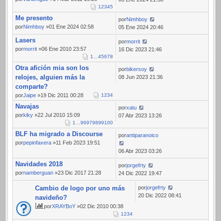
1
2
3
4
5
Me presento
por
Nimhboy
por
Nimhboy
»01 Ene 2024 02:58
05 Ene 2024 20:46
Lasers
por
morrit
por
morrit
»06 Ene 2010 23:57
16 Dic 2023 21:46
1
…
4
5
6
7
8
Otra afición mia son los
por
bikersoy
relojes, alguien más la
08 Jun 2023 21:36
comparte?
por
Jaipe
»19 Dic 2011 00:28
1
2
3
4
Navajas
por
xatu
por
kiky
»22 Jul 2010 15:09
07 Abr 2023 13:26
1
…
96
97
98
99
100
BLF ha migrado a Discourse
por
antiparanoico
por
pepinfaxera
»11 Feb 2023 19:51
06 Abr 2023 03:26
Navidades 2018
por
jorgefrty
por
namberguan
»23 Dic 2017 21:28
24 Dic 2022 19:47
Cambio de logo por uno más
por
jorgefrty
20 Dic 2022 08:41
navideño?
por
XRAYBoY
»02 Dic 2010 00:38
1
2
3
4