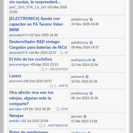
sin cuotas, te sorprenderá...
por
C_DoS_VTR_1.6_16V
»20 Mar 2026
23:55
[ELECTRONICA] Ayuda con
por
bikersoy
capacitor en FA Tacens Valeo
24 Nov 2025 04:45
800W
por
avila2474
»22 Nov 2025 18:38
Destornillador B&D vintage:
por
bikersoy
Cargador para baterías de NiCd
08 May 2024 14:37
por
avila2474
»18 Abr 2024 22:07
1
2
El hilo de los cuchillos
por
Ramiro AS
por
varamigue
»09 Ago 2011 23:13
11 Feb 2024 22:34
1
…
20
21
22
23
24
Lasers
por
morrit
por
morrit
»06 Ene 2010 23:57
16 Dic 2023 21:46
1
…
4
5
6
7
8
Otra afición mia son los
por
bikersoy
relojes, alguien más la
08 Jun 2023 21:36
comparte?
por
Jaipe
»19 Dic 2011 00:28
1
2
3
4
Navajas
por
xatu
por
kiky
»22 Jul 2010 15:09
07 Abr 2023 13:26
1
…
96
97
98
99
100
Botas de senderismo
por
Bizarro