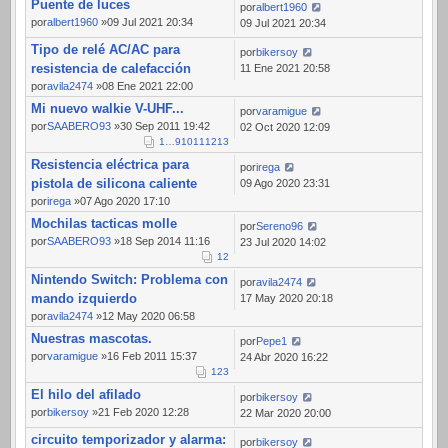
Puente de luces
por
albert1960
por
albert1960
»09 Jul 2021 20:34
09 Jul 2021 20:34
Tipo de relé AC/AC para
por
bikersoy
resistencia de calefacción
11 Ene 2021 20:58
por
avila2474
»08 Ene 2021 22:00
Mi nuevo walkie V-UHF...
por
varamigue
por
SAABERO93
»30 Sep 2011 19:42
02 Oct 2020 12:09
1
…
9
10
11
12
13
Resistencia eléctrica para
por
irega
pistola de silicona caliente
09 Ago 2020 23:31
por
irega
»07 Ago 2020 17:10
Mochilas tacticas molle
por
Sereno96
por
SAABERO93
»18 Sep 2014 11:16
23 Jul 2020 14:02
1
2
Nintendo Switch: Problema con
por
avila2474
mando izquierdo
17 May 2020 20:18
por
avila2474
»12 May 2020 06:58
Nuestras mascotas.
por
Pepe1
por
varamigue
»16 Feb 2011 15:37
24 Abr 2020 16:22
1
2
3
El hilo del afilado
por
bikersoy
por
bikersoy
»21 Feb 2020 12:28
22 Mar 2020 20:00
circuito temporizador y alarma:
por
bikersoy