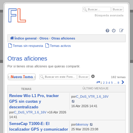
.
Búsqueda avanzada
Índice general
‹
Otros
‹
Otras aficiones
Temas sin respuesta
Temas activos
Otras aficiones
Por si tienes otras aficiones que quieras compartir.
Nuevo Tema
Búsqueda
182 temas
avanzada
Página
Sigui
1
2
3
4
5
…
8
1
ÚLTIMO MENSAJE
TEMAS
de
Review Wio L1 Pro, tracker
8
por
C_DoS_VTR_1.6_16V
GPS sin cuotas y
16 Abr 2026 14:41
descentralizado
por
C_DoS_VTR_1.6_16V
»16 Abr 2026
14:41
SenseCap T1000-E: El
por
bikersoy
localizador GPS y comunicador
25 Mar 2026 23:08