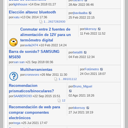
por
lighthouse
»14 Ene 2018 01:27
28 Abr 2022 06:46
Elección altavoz bluetooth
por
jbavilaalba
por
xatu
»13 Dic 2014 17:36
25 Feb 2022 22:15
1
…
26
27
28
29
30
Conmutar entre 2 fuentes de
por
bikersoy
11 Feb 2022 11:52
alimentación de 12V para un
termómetro digital
por
avila2474
»10 Feb 2022 14:24
Barra de sonido? SAMSUNG
por
beta86
MS650
04 Feb 2022 12:34
por
san san
»21 Sep 2018 00:36
Multiherramientas
por
Fotómetro
24 Oct 2021 18:07
por
cronovoro
»26 Mar 2011 11:30
1
…
8
9
10
11
12
Recomendacion
por
Bruno_Miguel
prismaticos/binoculares?
02 Ago 2021 18:26
por
SAABERO93
»22 Sep 2015 15:51
1
2
Recomendación de web para
por
bikersoy
comprar componentes
27 Jul 2021 18:19
electrónicos
por
irega
»25 Jul 2021 17:47