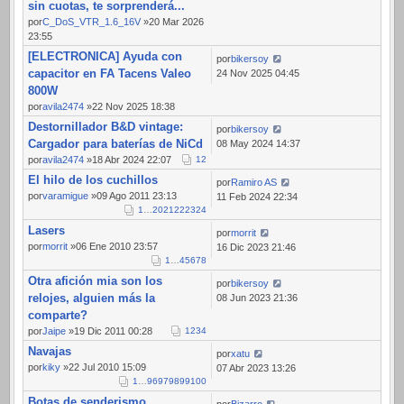
sin cuotas, te sorprenderá...
por
C_DoS_VTR_1.6_16V
»20 Mar 2026
23:55
[ELECTRONICA] Ayuda con
por
bikersoy
capacitor en FA Tacens Valeo
24 Nov 2025 04:45
800W
por
avila2474
»22 Nov 2025 18:38
Destornillador B&D vintage:
por
bikersoy
Cargador para baterías de NiCd
08 May 2024 14:37
por
avila2474
»18 Abr 2024 22:07
1
2
El hilo de los cuchillos
por
Ramiro AS
por
varamigue
»09 Ago 2011 23:13
11 Feb 2024 22:34
1
…
20
21
22
23
24
Lasers
por
morrit
por
morrit
»06 Ene 2010 23:57
16 Dic 2023 21:46
1
…
4
5
6
7
8
Otra afición mia son los
por
bikersoy
relojes, alguien más la
08 Jun 2023 21:36
comparte?
por
Jaipe
»19 Dic 2011 00:28
1
2
3
4
Navajas
por
xatu
por
kiky
»22 Jul 2010 15:09
07 Abr 2023 13:26
1
…
96
97
98
99
100
Botas de senderismo
por
Bizarro