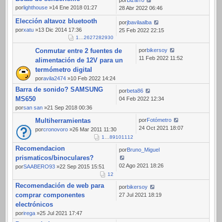
por
lighthouse
»14 Ene 2018 01:27
28 Abr 2022 06:46
Elección altavoz bluetooth
por
jbavilaalba
por
xatu
»13 Dic 2014 17:36
25 Feb 2022 22:15
1
…
26
27
28
29
30
Conmutar entre 2 fuentes de
por
bikersoy
11 Feb 2022 11:52
alimentación de 12V para un
termómetro digital
por
avila2474
»10 Feb 2022 14:24
Barra de sonido? SAMSUNG
por
beta86
MS650
04 Feb 2022 12:34
por
san san
»21 Sep 2018 00:36
Multiherramientas
por
Fotómetro
24 Oct 2021 18:07
por
cronovoro
»26 Mar 2011 11:30
1
…
8
9
10
11
12
Recomendacion
por
Bruno_Miguel
prismaticos/binoculares?
02 Ago 2021 18:26
por
SAABERO93
»22 Sep 2015 15:51
1
2
Recomendación de web para
por
bikersoy
comprar componentes
27 Jul 2021 18:19
electrónicos
por
irega
»25 Jul 2021 17:47