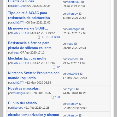
Puente de luces
por
albert1960
por
albert1960
»09 Jul 2021 20:34
09 Jul 2021 20:34
Tipo de relé AC/AC para
por
bikersoy
resistencia de calefacción
11 Ene 2021 20:58
por
avila2474
»08 Ene 2021 22:00
Mi nuevo walkie V-UHF...
por
varamigue
por
SAABERO93
»30 Sep 2011 19:42
02 Oct 2020 12:09
1
…
9
10
11
12
13
Resistencia eléctrica para
por
irega
pistola de silicona caliente
09 Ago 2020 23:31
por
irega
»07 Ago 2020 17:10
Mochilas tacticas molle
por
Sereno96
por
SAABERO93
»18 Sep 2014 11:16
23 Jul 2020 14:02
1
2
Nintendo Switch: Problema con
por
avila2474
mando izquierdo
17 May 2020 20:18
por
avila2474
»12 May 2020 06:58
Nuestras mascotas.
por
Pepe1
por
varamigue
»16 Feb 2011 15:37
24 Abr 2020 16:22
1
2
3
El hilo del afilado
por
bikersoy
por
bikersoy
»21 Feb 2020 12:28
22 Mar 2020 20:00
circuito temporizador y alarma:
por
bikersoy