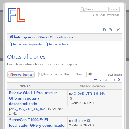
.
Búsqueda avanzada
Índice general
‹
Otros
‹
Otras aficiones
Temas sin respuesta
Temas activos
Otras aficiones
Por si tienes otras aficiones que quieras compartir.
Nuevo Tema
Búsqueda
182 temas
avanzada
Página
Sigui
1
2
3
4
5
…
8
1
ÚLTIMO MENSAJE
TEMAS
de
Review Wio L1 Pro, tracker
8
por
C_DoS_VTR_1.6_16V
GPS sin cuotas y
16 Abr 2026 14:41
descentralizado
por
C_DoS_VTR_1.6_16V
»16 Abr 2026
14:41
SenseCap T1000-E: El
por
bikersoy
localizador GPS y comunicador
25 Mar 2026 23:08