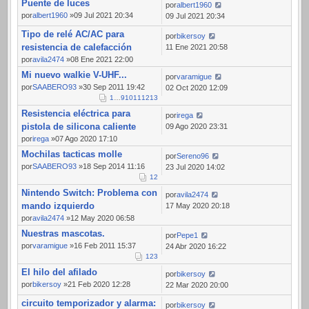
Puente de luces
por
albert1960
por
albert1960
»09 Jul 2021 20:34
09 Jul 2021 20:34
Tipo de relé AC/AC para
por
bikersoy
resistencia de calefacción
11 Ene 2021 20:58
por
avila2474
»08 Ene 2021 22:00
Mi nuevo walkie V-UHF...
por
varamigue
por
SAABERO93
»30 Sep 2011 19:42
02 Oct 2020 12:09
1
…
9
10
11
12
13
Resistencia eléctrica para
por
irega
pistola de silicona caliente
09 Ago 2020 23:31
por
irega
»07 Ago 2020 17:10
Mochilas tacticas molle
por
Sereno96
por
SAABERO93
»18 Sep 2014 11:16
23 Jul 2020 14:02
1
2
Nintendo Switch: Problema con
por
avila2474
mando izquierdo
17 May 2020 20:18
por
avila2474
»12 May 2020 06:58
Nuestras mascotas.
por
Pepe1
por
varamigue
»16 Feb 2011 15:37
24 Abr 2020 16:22
1
2
3
El hilo del afilado
por
bikersoy
por
bikersoy
»21 Feb 2020 12:28
22 Mar 2020 20:00
circuito temporizador y alarma:
por
bikersoy