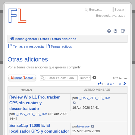
.
Búsqueda avanzada
Índice general
‹
Otros
‹
Otras aficiones
Temas sin respuesta
Temas activos
Otras aficiones
Por si tienes otras aficiones que quieras compartir.
Nuevo Tema
Búsqueda
182 temas
avanzada
Página
Sigui
1
2
3
4
5
…
8
1
ÚLTIMO MENSAJE
TEMAS
de
Review Wio L1 Pro, tracker
8
por
C_DoS_VTR_1.6_16V
GPS sin cuotas y
16 Abr 2026 14:41
descentralizado
por
C_DoS_VTR_1.6_16V
»16 Abr 2026
14:41
SenseCap T1000-E: El
por
bikersoy
localizador GPS y comunicador
25 Mar 2026 23:08