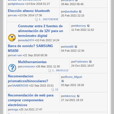
por
lighthouse
»14 Ene 2018 01:27
28 Abr 2022 06:46
Elección altavoz bluetooth
por
jbavilaalba
por
xatu
»13 Dic 2014 17:36
25 Feb 2022 22:15
1
…
26
27
28
29
30
Conmutar entre 2 fuentes de
por
bikersoy
11 Feb 2022 11:52
alimentación de 12V para un
termómetro digital
por
avila2474
»10 Feb 2022 14:24
Barra de sonido? SAMSUNG
por
beta86
MS650
04 Feb 2022 12:34
por
san san
»21 Sep 2018 00:36
Multiherramientas
por
Fotómetro
24 Oct 2021 18:07
por
cronovoro
»26 Mar 2011 11:30
1
…
8
9
10
11
12
Recomendacion
por
Bruno_Miguel
prismaticos/binoculares?
02 Ago 2021 18:26
por
SAABERO93
»22 Sep 2015 15:51
1
2
Recomendación de web para
por
bikersoy
comprar componentes
27 Jul 2021 18:19
electrónicos
por
irega
»25 Jul 2021 17:47