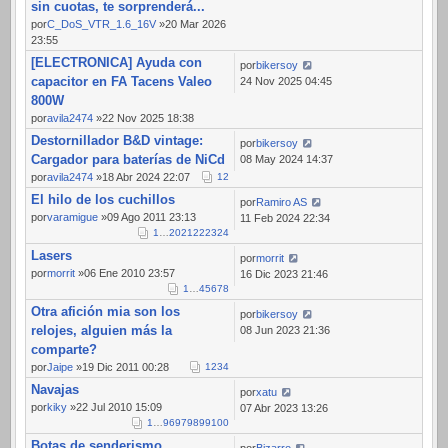
sin cuotas, te sorprenderá...
por
C_DoS_VTR_1.6_16V
»20 Mar 2026
23:55
[ELECTRONICA] Ayuda con
por
bikersoy
capacitor en FA Tacens Valeo
24 Nov 2025 04:45
800W
por
avila2474
»22 Nov 2025 18:38
Destornillador B&D vintage:
por
bikersoy
Cargador para baterías de NiCd
08 May 2024 14:37
por
avila2474
»18 Abr 2024 22:07
1
2
El hilo de los cuchillos
por
Ramiro AS
por
varamigue
»09 Ago 2011 23:13
11 Feb 2024 22:34
1
…
20
21
22
23
24
Lasers
por
morrit
por
morrit
»06 Ene 2010 23:57
16 Dic 2023 21:46
1
…
4
5
6
7
8
Otra afición mia son los
por
bikersoy
relojes, alguien más la
08 Jun 2023 21:36
comparte?
por
Jaipe
»19 Dic 2011 00:28
1
2
3
4
Navajas
por
xatu
por
kiky
»22 Jul 2010 15:09
07 Abr 2023 13:26
1
…
96
97
98
99
100
Botas de senderismo
por
Bizarro