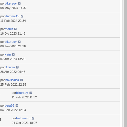
por
bikersoy
08 May 2024 14:37
por
Ramiro AS
11 Feb 2024 22:34
por
morrit
16 Dic 2023 21:46
por
bikersoy
08 Jun 2023 21:36
por
xatu
07 Abr 2023 13:26
por
Bizarro
28 Abr 2022 06:46
por
jbavilaalba
25 Feb 2022 22:15
por
bikersoy
3
11 Feb 2022 11:52
por
beta86
04 Feb 2022 12:34
por
Fotómetro
4
24 Oct 2021 18:07