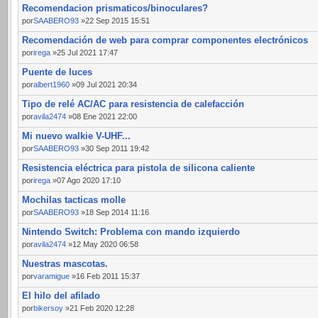
Recomendacion prismaticos/binoculares?
por
SAABERO93
»22 Sep 2015 15:51
Recomendación de web para comprar componentes electrónicos
por
irega
»25 Jul 2021 17:47
Puente de luces
por
albert1960
»09 Jul 2021 20:34
Tipo de relé AC/AC para resistencia de calefacción
por
avila2474
»08 Ene 2021 22:00
Mi nuevo walkie V-UHF...
por
SAABERO93
»30 Sep 2011 19:42
Resistencia eléctrica para pistola de silicona caliente
por
irega
»07 Ago 2020 17:10
Mochilas tacticas molle
por
SAABERO93
»18 Sep 2014 11:16
Nintendo Switch: Problema con mando izquierdo
por
avila2474
»12 May 2020 06:58
Nuestras mascotas.
por
varamigue
»16 Feb 2011 15:37
El hilo del afilado
por
bikersoy
»21 Feb 2020 12:28