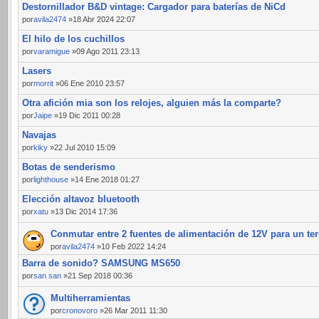
Destornillador B&D vintage: Cargador para baterías de NiCd
por
avila2474
»18 Abr 2024 22:07
El hilo de los cuchillos
por
varamigue
»09 Ago 2011 23:13
Lasers
por
morrit
»06 Ene 2010 23:57
Otra afición mia son los relojes, alguien más la comparte?
por
Jaipe
»19 Dic 2011 00:28
Navajas
por
kiky
»22 Jul 2010 15:09
Botas de senderismo
por
lighthouse
»14 Ene 2018 01:27
Elección altavoz bluetooth
por
xatu
»13 Dic 2014 17:36
Conmutar entre 2 fuentes de alimentación de 12V para un te
por
avila2474
»10 Feb 2022 14:24
Barra de sonido? SAMSUNG MS650
por
san san
»21 Sep 2018 00:36
Multiherramientas
por
cronovoro
»26 Mar 2011 11:30