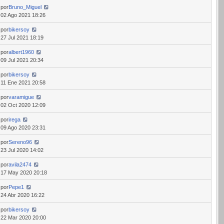
por
Bruno_Miguel
02 Ago 2021 18:26
por
bikersoy
27 Jul 2021 18:19
por
albert1960
09 Jul 2021 20:34
por
bikersoy
11 Ene 2021 20:58
por
varamigue
02 Oct 2020 12:09
por
irega
09 Ago 2020 23:31
por
Sereno96
23 Jul 2020 14:02
por
avila2474
17 May 2020 20:18
por
Pepe1
24 Abr 2020 16:22
por
bikersoy
22 Mar 2020 20:00