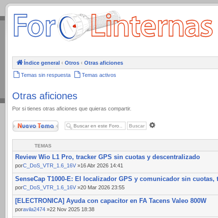
.
Índice general
‹
Otros
‹
Otras aficiones
Temas sin respuesta
Temas activos
Otras aficiones
Por si tienes otras aficiones que quieras compartir.
Nuevo Tema
Búsqueda
avanzada
TEMAS
Review Wio L1 Pro, tracker GPS sin cuotas y descentralizado
por
C_DoS_VTR_1.6_16V
»16 Abr 2026 14:41
SenseCap T1000-E: El localizador GPS y comunicador sin cuotas, t
por
C_DoS_VTR_1.6_16V
»20 Mar 2026 23:55
[ELECTRONICA] Ayuda con capacitor en FA Tacens Valeo 800W
por
avila2474
»22 Nov 2025 18:38