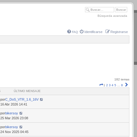
Búsqueda avanzada
Identificarse
Registrarse
FAQ
182 temas
Página
Sigui
1
2
3
4
5
…
8
1
S
ÚLTIMO MENSAJE
de
8
por
C_DoS_VTR_1.6_16V
16 Abr 2026 14:41
por
bikersoy
25 Mar 2026 23:08
por
bikersoy
24 Nov 2025 04:45