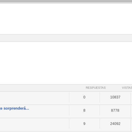
RESPUESTAS
VISTA
0
10837
e sorprenderá...
8
8778
9
24092