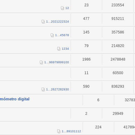
23
233554
1
2
477
915211
1
…
20
21
22
23
24
145
357586
1
…
4
5
6
7
8
79
214820
1
2
3
4
1986
2478848
1
…
96
97
98
99
100
11
60500
590
836293
1
…
26
27
28
29
30
rmómetro digital
6
3278
2
29949
224
41789
1
…
8
9
10
11
12