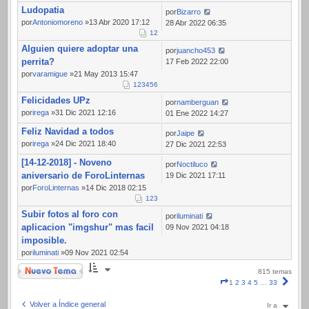
Ludopatia
por
Bizarro
por
Antoniomoreno
»13 Abr 2020 17:12
28 Abr 2022 06:35
1
2
Alguien quiere adoptar una
por
juancho453
perrita?
17 Feb 2022 22:00
por
varamigue
»21 May 2013 15:47
1
2
3
4
5
6
Felicidades UPz
por
namberguan
por
irega
»31 Dic 2021 12:16
01 Ene 2022 14:27
Feliz Navidad a todos
por
Jaipe
por
irega
»24 Dic 2021 18:40
27 Dic 2021 22:53
[14-12-2018] - Noveno
por
Noctiluco
aniversario de ForoLinternas
19 Dic 2021 17:11
por
ForoLinternas
»14 Dic 2018 02:15
1
2
3
Subir fotos al foro con
por
iluminati
aplicacion "imgshur" mas facil
09 Nov 2021 04:18
imposible.
por
iluminati
»09 Nov 2021 02:54
Nuevo Tema
815 temas
Página
Sigui
1
2
3
4
5
…
33
1
de
Volver a Índice general
Ir a