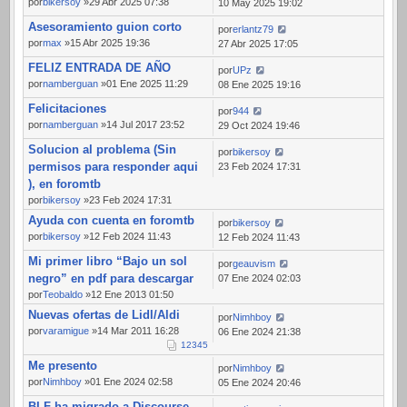
por
bikersoy
»29 Abr 2025 07:38
10 May 2025 19:02
Asesoramiento guion corto
por
erlantz79
por
max
»15 Abr 2025 19:36
27 Abr 2025 17:05
FELIZ ENTRADA DE AÑO
por
UPz
por
namberguan
»01 Ene 2025 11:29
08 Ene 2025 19:16
Felicitaciones
por
944
por
namberguan
»14 Jul 2017 23:52
29 Oct 2024 19:46
Solucion al problema (Sin
por
bikersoy
permisos para responder aqui
23 Feb 2024 17:31
), en foromtb
por
bikersoy
»23 Feb 2024 17:31
Ayuda con cuenta en foromtb
por
bikersoy
por
bikersoy
»12 Feb 2024 11:43
12 Feb 2024 11:43
Mi primer libro “Bajo un sol
por
geauvism
negro” en pdf para descargar
07 Ene 2024 02:03
por
Teobaldo
»12 Ene 2013 01:50
Nuevas ofertas de Lidl/Aldi
por
Nimhboy
por
varamigue
»14 Mar 2011 16:28
06 Ene 2024 21:38
1
2
3
4
5
Me presento
por
Nimhboy
por
Nimhboy
»01 Ene 2024 02:58
05 Ene 2024 20:46
BLF ha migrado a Discourse