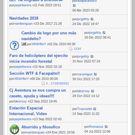
por
antiparanoico
por
pepinfaxera
»11 Feb 2023 19:51
06 Abr 2023 03:26
Navidades 2018
por
jorgefrty
por
namberguan
»23 Dic 2017 21:28
24 Dic 2022 19:47
Cambio de logo por uno más
por
jorgefrty
20 Dic 2022 08:41
navideño?
por
XRAYBoY
»02 Dic 2010 00:38
1
2
3
4
Faro de helicóptero del ejercito
por
jorgefrty
inicia incendio forestal
15 Nov 2022 07:19
por
pepinfaxera
»15 Nov 2022 02:18
Sección WTF & Facepalm!!
por
varamigue
por
XRAYBoY
»09 Dic 2010 00:00
30 Oct 2022 17:20
1
…
17
18
19
20
21
Cj Aventura se nos compra un
por
bikersoy
caseto, ayuda y ideas!!!!
29 Oct 2022 14:12
por
bikersoy
»22 Sep 2022 19:45
Estación Espacial
por
Trasnodel
Internacional, Video
14 Sep 2022 11:02
por
pepinfaxera
»13 Sep 2022 02:43
Aburrido y filosofico
por
Romanus
04 Jul 2022 12:06
por
namberguan
»24 Ene 2021 19:56