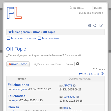
.
Búsqueda avanzada
Índice general
‹
Otros
‹
Off Topic
Temas sin respuesta
Temas activos
Off Topic
¿Tienes algo que decir que no sea de linternas? Este es tu sitio.
Nuevo Tema
Búsqueda
avanzada
815 temas
Página
Sigui
1
2
3
4
5
…
33
1
ÚLTIMO MENSAJE
TEMAS
de
Felicitaciones
33
por
ARC71
por
namberguan
»23 Dic 2025 10:42
24 Dic 2025 06:21
Felicidades
por
Verdiayos
por
irega
»17 May 2025 11:23
17 May 2025 16:18
Chin lu
por
xos